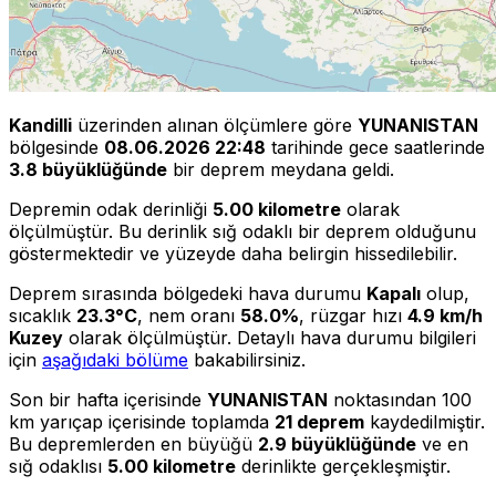
Kandilli
üzerinden alınan ölçümlere göre
YUNANISTAN
bölgesinde
08.06.2026 22:48
tarihinde gece saatlerinde
3.8 büyüklüğünde
bir deprem meydana geldi.
Depremin odak derinliği
5.00 kilometre
olarak
ölçülmüştür. Bu derinlik sığ odaklı bir deprem olduğunu
göstermektedir ve yüzeyde daha belirgin hissedilebilir.
Deprem sırasında bölgedeki hava durumu
Kapalı
olup,
sıcaklık
23.3°C
, nem oranı
58.0%
, rüzgar hızı
4.9 km/h
Kuzey
olarak ölçülmüştür. Detaylı hava durumu bilgileri
için
aşağıdaki bölüme
bakabilirsiniz.
Son bir hafta içerisinde
YUNANISTAN
noktasından 100
km yarıçap içerisinde toplamda
21 deprem
kaydedilmiştir.
Bu depremlerden en büyüğü
2.9 büyüklüğünde
ve en
sığ odaklısı
5.00 kilometre
derinlikte gerçekleşmiştir.