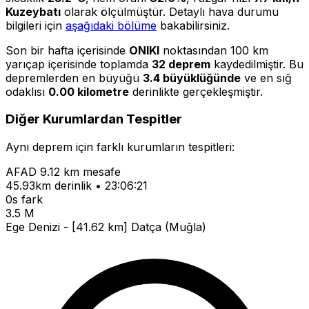
Kuzeybatı
olarak ölçülmüştür. Detaylı hava durumu
bilgileri için
aşağıdaki bölüme
bakabilirsiniz.
Son bir hafta içerisinde
ONIKI
noktasından 100 km
yarıçap içerisinde toplamda
32 deprem
kaydedilmiştir. Bu
depremlerden en büyüğü
3.4 büyüklüğünde
ve en sığ
odaklısı
0.00 kilometre
derinlikte gerçekleşmiştir.
Diğer Kurumlardan Tespitler
Aynı deprem için farklı kurumların tespitleri:
AFAD
9.12 km mesafe
45.93km derinlik • 23:06:21
0s fark
3.5 M
Ege Denizi - [41.62 km] Datça (Muğla)