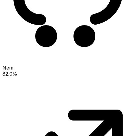
Nem
82.0%