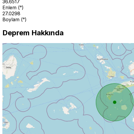
36.6517
Enlem (°)
27.0298
Boylam (°)
Deprem Hakkında