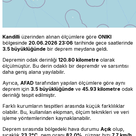
Kandilli
üzerinden alınan ölçümlere göre
ONIKI
bölgesinde
20.06.2026 23:06
tarihinde gece saatlerinde
3.5 büyüklüğünde
bir deprem meydana geldi.
Depremin odak derinliği
120.80 kilometre
olarak
ölçülmüştür. Bu derin odaklı bir depremdir ve sarsıntısı
daha geniş alana yayılabilir.
Ayrıca,
AFAD
tarafından yapılan ölçümlere göre aynı
deprem için
3.5 büyüklüğünde
ve
45.93 kilometre
odak
derinliği tespit edilmiştir.
Farklı kurumların tespitleri arasında küçük farklılıklar
olabilir. Bu, kullanılan ekipman, ölçüm teknikleri ve veri
işleme yöntemlerinden kaynaklanabilir.
Deprem sırasında bölgedeki hava durumu
Açık
olup,
sıcaklık
23.2°C
, nem oranı
82.0%
, rüzgar hızı
7.7 km/h