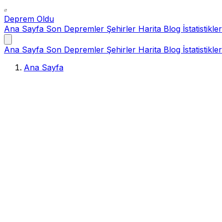
Deprem Oldu
Ana Sayfa
Son Depremler
Şehirler
Harita
Blog
İstatistikler
Ana Sayfa
Son Depremler
Şehirler
Harita
Blog
İstatistikler
Ana Sayfa