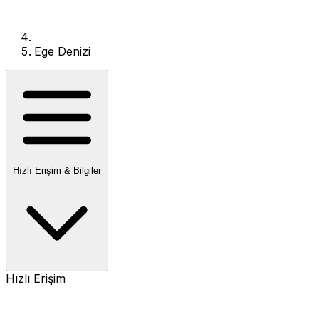
Ege Denizi
Hızlı Erişim & Bilgiler
Hızlı Erişim