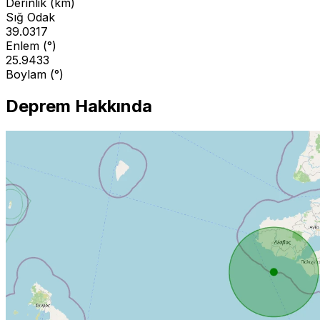
Derinlik (km)
Sığ Odak
39.0317
Enlem (°)
25.9433
Boylam (°)
Deprem Hakkında