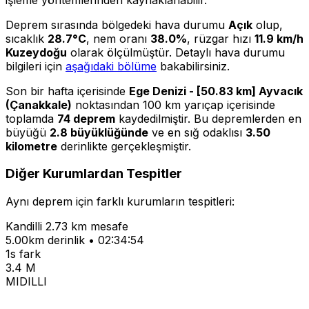
Deprem sırasında bölgedeki hava durumu
Açık
olup,
sıcaklık
28.7°C
, nem oranı
38.0%
, rüzgar hızı
11.9 km/h
Kuzeydoğu
olarak ölçülmüştür. Detaylı hava durumu
bilgileri için
aşağıdaki bölüme
bakabilirsiniz.
Son bir hafta içerisinde
Ege Denizi - [50.83 km] Ayvacık
(Çanakkale)
noktasından 100 km yarıçap içerisinde
toplamda
74 deprem
kaydedilmiştir. Bu depremlerden en
büyüğü
2.8 büyüklüğünde
ve en sığ odaklısı
3.50
kilometre
derinlikte gerçekleşmiştir.
Diğer Kurumlardan Tespitler
Aynı deprem için farklı kurumların tespitleri:
Kandilli
2.73 km mesafe
5.00km derinlik • 02:34:54
1s fark
3.4 M
MIDILLI