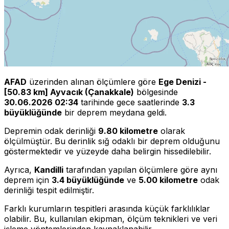
AFAD
üzerinden alınan ölçümlere göre
Ege Denizi -
[50.83 km] Ayvacık (Çanakkale)
bölgesinde
30.06.2026 02:34
tarihinde gece saatlerinde
3.3
büyüklüğünde
bir deprem meydana geldi.
Depremin odak derinliği
9.80 kilometre
olarak
ölçülmüştür. Bu derinlik sığ odaklı bir deprem olduğunu
göstermektedir ve yüzeyde daha belirgin hissedilebilir.
Ayrıca,
Kandilli
tarafından yapılan ölçümlere göre aynı
deprem için
3.4 büyüklüğünde
ve
5.00 kilometre
odak
derinliği tespit edilmiştir.
Farklı kurumların tespitleri arasında küçük farklılıklar
olabilir. Bu, kullanılan ekipman, ölçüm teknikleri ve veri
işleme yöntemlerinden kaynaklanabilir.