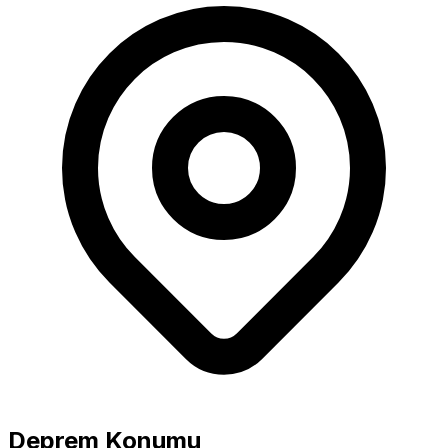
Büyüklük
5.0+ Güçlü
Deprem Konumu