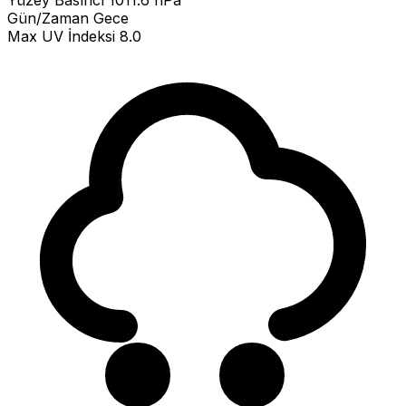
Yüzey Basıncı
1011.6 hPa
Gün/Zaman
Gece
Max UV İndeksi
8.0