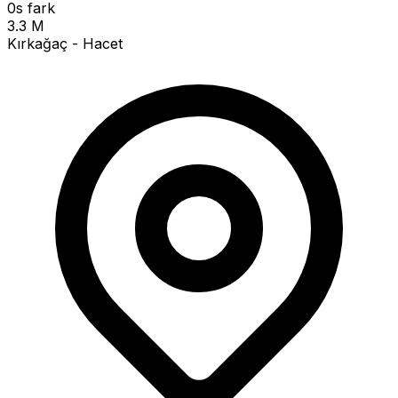
0s fark
3.3 M
Kırkağaç - Hacet