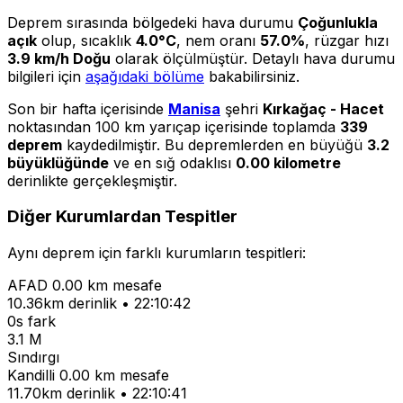
Deprem sırasında bölgedeki hava durumu
Çoğunlukla
açık
olup, sıcaklık
4.0°C
, nem oranı
57.0%
, rüzgar hızı
3.9 km/h Doğu
olarak ölçülmüştür. Detaylı hava durumu
bilgileri için
aşağıdaki bölüme
bakabilirsiniz.
Son bir hafta içerisinde
Manisa
şehri
Kırkağaç - Hacet
noktasından 100 km yarıçap içerisinde toplamda
339
deprem
kaydedilmiştir. Bu depremlerden en büyüğü
3.2
büyüklüğünde
ve en sığ odaklısı
0.00 kilometre
derinlikte gerçekleşmiştir.
Diğer Kurumlardan Tespitler
Aynı deprem için farklı kurumların tespitleri:
AFAD
0.00 km mesafe
10.36km derinlik • 22:10:42
0s fark
3.1 M
Sındırgı
Kandilli
0.00 km mesafe
11.70km derinlik • 22:10:41