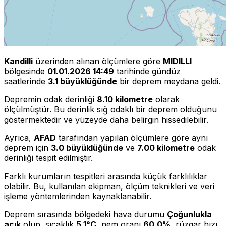
Kandilli
üzerinden alınan ölçümlere göre
MIDILLI
bölgesinde
01.01.2026 14:49
tarihinde gündüz
saatlerinde
3.1 büyüklüğünde
bir deprem meydana geldi.
Depremin odak derinliği
8.10 kilometre
olarak
ölçülmüştür. Bu derinlik sığ odaklı bir deprem olduğunu
göstermektedir ve yüzeyde daha belirgin hissedilebilir.
Ayrıca,
AFAD
tarafından yapılan ölçümlere göre aynı
deprem için
3.0 büyüklüğünde
ve
7.00 kilometre
odak
derinliği tespit edilmiştir.
Farklı kurumların tespitleri arasında küçük farklılıklar
olabilir. Bu, kullanılan ekipman, ölçüm teknikleri ve veri
işleme yöntemlerinden kaynaklanabilir.
Deprem sırasında bölgedeki hava durumu
Çoğunlukla
açık
olup, sıcaklık
5.1°C
, nem oranı
60.0%
, rüzgar hızı