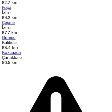
82.7 km
Foça
İzmir
84.2 km
Çeşme
İzmir
87.7 km
Gömeç
Balıkesir
88.4 km
Bozcaada
Çanakkale
90.5 km