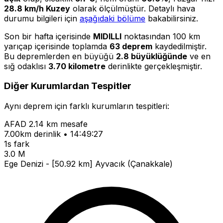
28.8 km/h Kuzey
olarak ölçülmüştür. Detaylı hava
durumu bilgileri için
aşağıdaki bölüme
bakabilirsiniz.
Son bir hafta içerisinde
MIDILLI
noktasından 100 km
yarıçap içerisinde toplamda
63 deprem
kaydedilmiştir.
Bu depremlerden en büyüğü
2.8 büyüklüğünde
ve en
sığ odaklısı
3.70 kilometre
derinlikte gerçekleşmiştir.
Diğer Kurumlardan Tespitler
Aynı deprem için farklı kurumların tespitleri:
AFAD
2.14 km mesafe
7.00km derinlik • 14:49:27
1s fark
3.0 M
Ege Denizi - [50.92 km] Ayvacık (Çanakkale)