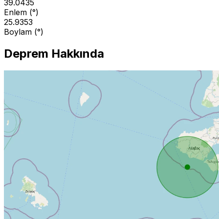
39.0435
Enlem (°)
25.9353
Boylam (°)
Deprem Hakkında