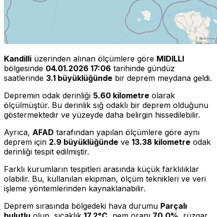
Kandilli
üzerinden alınan ölçümlere göre
MIDILLI
bölgesinde
04.01.2026 17:06
tarihinde gündüz
saatlerinde
3.1 büyüklüğünde
bir deprem meydana geldi.
Depremin odak derinliği
5.60 kilometre
olarak
ölçülmüştür. Bu derinlik sığ odaklı bir deprem olduğunu
göstermektedir ve yüzeyde daha belirgin hissedilebilir.
Ayrıca,
AFAD
tarafından yapılan ölçümlere göre aynı
deprem için
2.9 büyüklüğünde
ve
13.38 kilometre
odak
derinliği tespit edilmiştir.
Farklı kurumların tespitleri arasında küçük farklılıklar
olabilir. Bu, kullanılan ekipman, ölçüm teknikleri ve veri
işleme yöntemlerinden kaynaklanabilir.
Deprem sırasında bölgedeki hava durumu
Parçalı
bulutlu
olup, sıcaklık
17.2°C
, nem oranı
70.0%
, rüzgar