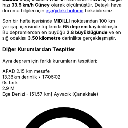
hızı
33.5 km/h Güney
olarak ölçülmüştür. Detaylı hava
durumu bilgileri için
aşağıdaki bölüme
bakabilirsiniz.
Son bir hafta içerisinde
MIDILLI
noktasından 100 km
yarıçap içerisinde toplamda
65 deprem
kaydedilmiştir.
Bu depremlerden en büyüğü
2.8 büyüklüğünde
ve en
sığ odaklısı
3.50 kilometre
derinlikte gerçekleşmiştir.
Diğer Kurumlardan Tespitler
Aynı deprem için farklı kurumların tespitleri:
AFAD
2.15 km mesafe
13.38km derinlik • 17:06:02
0s fark
2.9 M
Ege Denizi - [51.57 km] Ayvacık (Çanakkale)