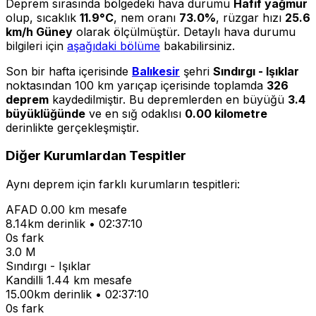
Deprem sırasında bölgedeki hava durumu
Hafif yağmur
olup, sıcaklık
11.9°C
, nem oranı
73.0%
, rüzgar hızı
25.6
km/h Güney
olarak ölçülmüştür. Detaylı hava durumu
bilgileri için
aşağıdaki bölüme
bakabilirsiniz.
Son bir hafta içerisinde
Balıkesir
şehri
Sındırgı - Işıklar
noktasından 100 km yarıçap içerisinde toplamda
326
deprem
kaydedilmiştir. Bu depremlerden en büyüğü
3.4
büyüklüğünde
ve en sığ odaklısı
0.00 kilometre
derinlikte gerçekleşmiştir.
Diğer Kurumlardan Tespitler
Aynı deprem için farklı kurumların tespitleri:
AFAD
0.00 km mesafe
8.14km derinlik • 02:37:10
0s fark
3.0 M
Sındırgı - Işıklar
Kandilli
1.44 km mesafe
15.00km derinlik • 02:37:10
0s fark