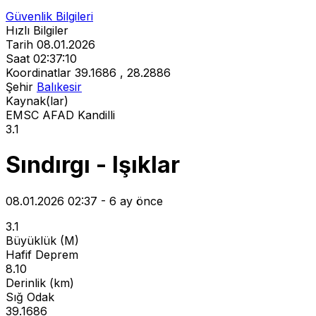
Güvenlik Bilgileri
Hızlı Bilgiler
Tarih
08.01.2026
Saat
02:37:10
Koordinatlar
39.1686 , 28.2886
Şehir
Balıkesir
Kaynak(lar)
EMSC
AFAD
Kandilli
3.1
Sındırgı - Işıklar
08.01.2026 02:37 - 6 ay önce
3.1
Büyüklük (M)
Hafif Deprem
8.10
Derinlik (km)
Sığ Odak
39.1686