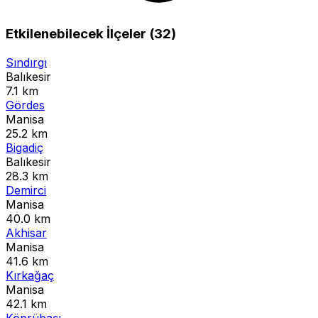
Etkilenebilecek İlçeler (32)
Sındırgı
Balıkesir
7.1 km
Gördes
Manisa
25.2 km
Bigadiç
Balıkesir
28.3 km
Demirci
Manisa
40.0 km
Akhisar
Manisa
41.6 km
Kırkağaç
Manisa
42.1 km
Köprübaşı