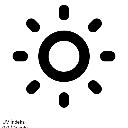
UV İndeksi
0.0 (Düşük)