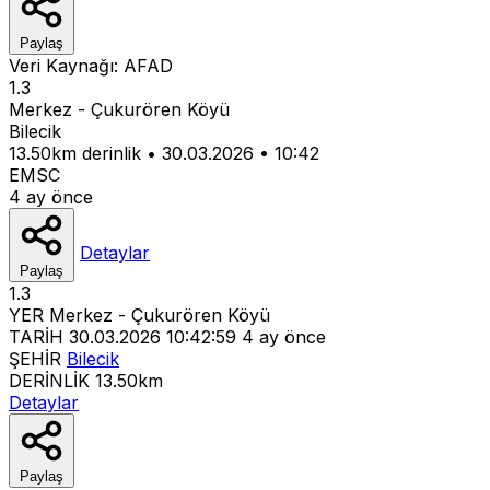
Paylaş
Veri Kaynağı:
AFAD
1.3
Merkez - Çukurören Köyü
Bilecik
13.50km derinlik
•
30.03.2026
•
10:42
EMSC
4 ay önce
Detaylar
Paylaş
1.3
YER
Merkez - Çukurören Köyü
TARİH
30.03.2026 10:42:59
4 ay önce
ŞEHİR
Bilecik
DERİNLİK
13.50km
Detaylar
Paylaş