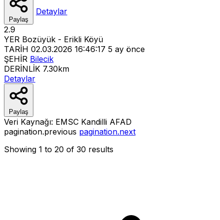
Detaylar
Paylaş
2.9
YER
Bozüyük - Erikli Köyü
TARİH
02.03.2026 16:46:17
5 ay önce
ŞEHİR
Bilecik
DERİNLİK
7.30km
Detaylar
Paylaş
Veri Kaynağı:
EMSC
Kandilli
AFAD
pagination.previous
pagination.next
Showing
1
to
20
of
30
results