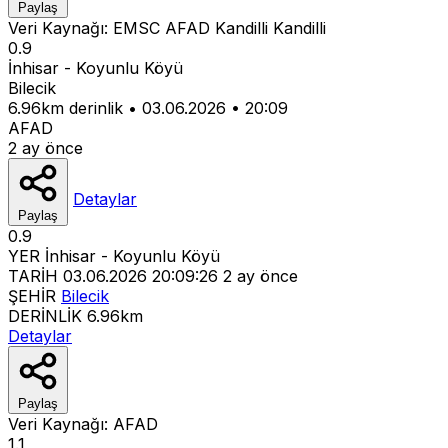
Paylaş
Veri Kaynağı:
EMSC
AFAD
Kandilli
Kandilli
0.9
İnhisar - Koyunlu Köyü
Bilecik
6.96km derinlik
•
03.06.2026
•
20:09
AFAD
2 ay önce
Detaylar
Paylaş
0.9
YER
İnhisar - Koyunlu Köyü
TARİH
03.06.2026 20:09:26
2 ay önce
ŞEHİR
Bilecik
DERİNLİK
6.96km
Detaylar
Paylaş
Veri Kaynağı:
AFAD
1.1