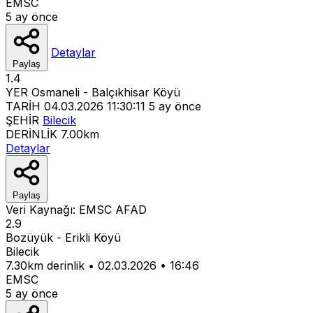
EMSC
5 ay önce
Detaylar
Paylaş
1.4
YER
Osmaneli - Balçıkhisar Köyü
TARİH
04.03.2026 11:30:11
5 ay önce
ŞEHİR
Bilecik
DERİNLİK
7.00km
Detaylar
Paylaş
Veri Kaynağı:
EMSC
AFAD
2.9
Bozüyük - Erikli Köyü
Bilecik
7.30km derinlik
•
02.03.2026
•
16:46
EMSC
5 ay önce