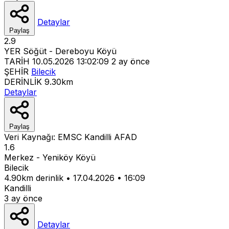
Detaylar
Paylaş
2.9
YER
Söğüt - Dereboyu Köyü
TARİH
10.05.2026 13:02:09
2 ay önce
ŞEHİR
Bilecik
DERİNLİK
9.30km
Detaylar
Paylaş
Veri Kaynağı:
EMSC
Kandilli
AFAD
1.6
Merkez - Yeniköy Köyü
Bilecik
4.90km derinlik
•
17.04.2026
•
16:09
Kandilli
3 ay önce
Detaylar