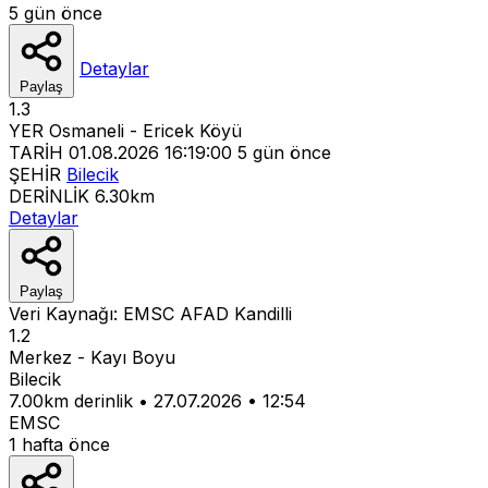
5 gün önce
Detaylar
Paylaş
1.3
YER
Osmaneli - Ericek Köyü
TARİH
01.08.2026 16:19:00
5 gün önce
ŞEHİR
Bilecik
DERİNLİK
6.30km
Detaylar
Paylaş
Veri Kaynağı:
EMSC
AFAD
Kandilli
1.2
Merkez - Kayı Boyu
Bilecik
7.00km derinlik
•
27.07.2026
•
12:54
EMSC
1 hafta önce