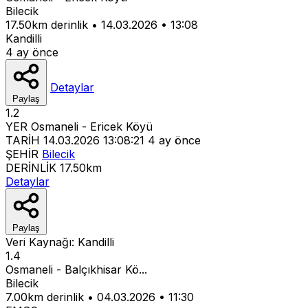
Bilecik
17.50km derinlik
•
14.03.2026
•
13:08
Kandilli
4 ay önce
Detaylar
Paylaş
1.2
YER
Osmaneli - Ericek Köyü
TARİH
14.03.2026 13:08:21
4 ay önce
ŞEHİR
Bilecik
DERİNLİK
17.50km
Detaylar
Paylaş
Veri Kaynağı:
Kandilli
1.4
Osmaneli - Balçıkhisar Kö...
Bilecik
7.00km derinlik
•
04.03.2026
•
11:30