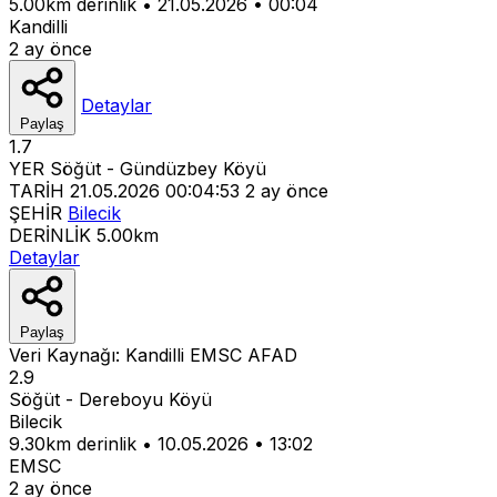
5.00km derinlik
•
21.05.2026
•
00:04
Kandilli
2 ay önce
Detaylar
Paylaş
1.7
YER
Söğüt - Gündüzbey Köyü
TARİH
21.05.2026 00:04:53
2 ay önce
ŞEHİR
Bilecik
DERİNLİK
5.00km
Detaylar
Paylaş
Veri Kaynağı:
Kandilli
EMSC
AFAD
2.9
Söğüt - Dereboyu Köyü
Bilecik
9.30km derinlik
•
10.05.2026
•
13:02
EMSC
2 ay önce