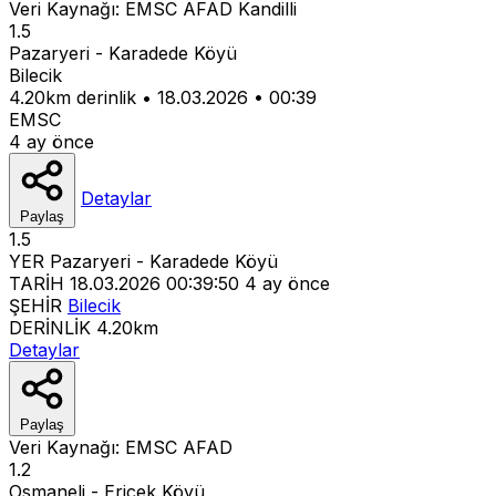
Veri Kaynağı:
EMSC
AFAD
Kandilli
1.5
Pazaryeri - Karadede Köyü
Bilecik
4.20km derinlik
•
18.03.2026
•
00:39
EMSC
4 ay önce
Detaylar
Paylaş
1.5
YER
Pazaryeri - Karadede Köyü
TARİH
18.03.2026 00:39:50
4 ay önce
ŞEHİR
Bilecik
DERİNLİK
4.20km
Detaylar
Paylaş
Veri Kaynağı:
EMSC
AFAD
1.2
Osmaneli - Ericek Köyü