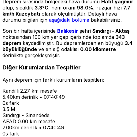
Deprem sırasında bölgedeki hava durumu
Hafif yağmur
olup, sıcaklık
3.3°C
, nem oranı
98.0%
, rüzgar hızı
7.7
km/h Kuzeybatı
olarak ölçülmüştür. Detaylı hava
durumu bilgileri için
aşağıdaki bölüme
bakabilirsiniz.
Son bir hafta içerisinde
Balıkesir
şehri
Sındırgı - Aktaş
noktasından 100 km yarıçap içerisinde toplamda
343
deprem
kaydedilmiştir. Bu depremlerden en büyüğü
3.4
büyüklüğünde
ve en sığ odaklısı
0.00 kilometre
derinlikte gerçekleşmiştir.
Diğer Kurumlardan Tespitler
Aynı deprem için farklı kurumların tespitleri:
Kandilli
2.27 km mesafe
5.40km derinlik • 07:40:49
0s fark
3.5 M
Sındırgı - Sinandede
AFAD
0.00 km mesafe
7.00km derinlik • 07:40:49
0s fark