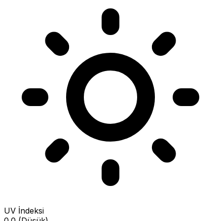
UV İndeksi
0.0 (Düşük)