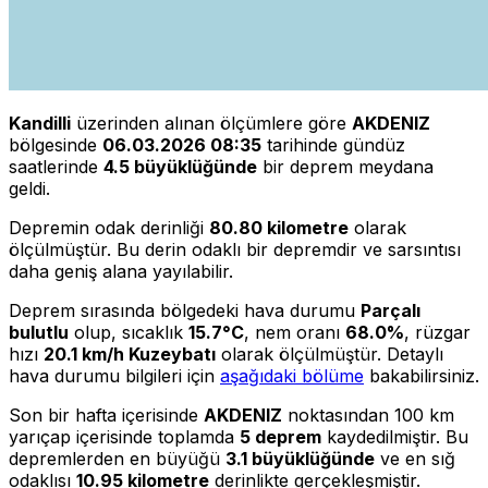
Kandilli
üzerinden alınan ölçümlere göre
AKDENIZ
bölgesinde
06.03.2026 08:35
tarihinde gündüz
saatlerinde
4.5 büyüklüğünde
bir deprem meydana
geldi.
Depremin odak derinliği
80.80 kilometre
olarak
ölçülmüştür. Bu derin odaklı bir depremdir ve sarsıntısı
daha geniş alana yayılabilir.
Deprem sırasında bölgedeki hava durumu
Parçalı
bulutlu
olup, sıcaklık
15.7°C
, nem oranı
68.0%
, rüzgar
hızı
20.1 km/h Kuzeybatı
olarak ölçülmüştür. Detaylı
hava durumu bilgileri için
aşağıdaki bölüme
bakabilirsiniz.
Son bir hafta içerisinde
AKDENIZ
noktasından 100 km
yarıçap içerisinde toplamda
5 deprem
kaydedilmiştir. Bu
depremlerden en büyüğü
3.1 büyüklüğünde
ve en sığ
odaklısı
10.95 kilometre
derinlikte gerçekleşmiştir.