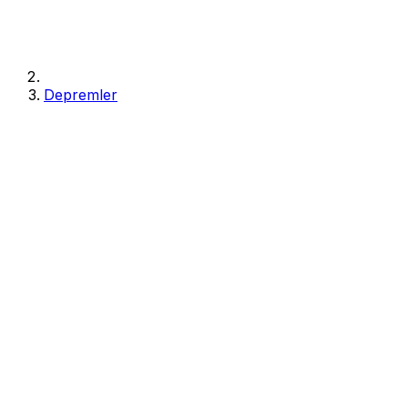
Depremler