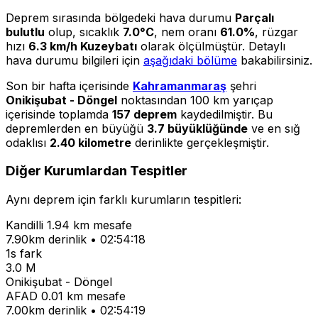
Deprem sırasında bölgedeki hava durumu
Parçalı
bulutlu
olup, sıcaklık
7.0°C
, nem oranı
61.0%
, rüzgar
hızı
6.3 km/h Kuzeybatı
olarak ölçülmüştür. Detaylı
hava durumu bilgileri için
aşağıdaki bölüme
bakabilirsiniz.
Son bir hafta içerisinde
Kahramanmaraş
şehri
Onikişubat - Döngel
noktasından 100 km yarıçap
içerisinde toplamda
157 deprem
kaydedilmiştir. Bu
depremlerden en büyüğü
3.7 büyüklüğünde
ve en sığ
odaklısı
2.40 kilometre
derinlikte gerçekleşmiştir.
Diğer Kurumlardan Tespitler
Aynı deprem için farklı kurumların tespitleri:
Kandilli
1.94 km mesafe
7.90km derinlik • 02:54:18
1s fark
3.0 M
Onikişubat - Döngel
AFAD
0.01 km mesafe
7.00km derinlik • 02:54:19