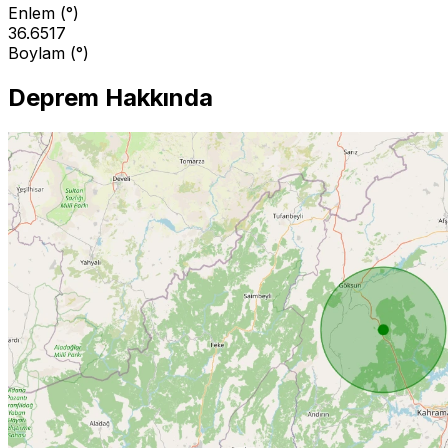
Enlem (°)
36.6517
Boylam (°)
Deprem Hakkında