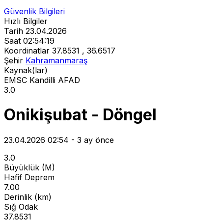
Güvenlik Bilgileri
Hızlı Bilgiler
Tarih
23.04.2026
Saat
02:54:19
Koordinatlar
37.8531 , 36.6517
Şehir
Kahramanmaraş
Kaynak(lar)
EMSC
Kandilli
AFAD
3.0
Onikişubat - Döngel
23.04.2026 02:54 - 3 ay önce
3.0
Büyüklük (M)
Hafif Deprem
7.00
Derinlik (km)
Sığ Odak
37.8531