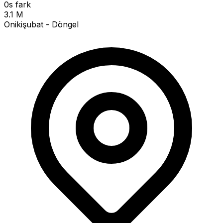
0s fark
3.1 M
Onikişubat - Döngel