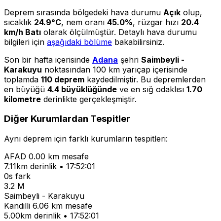
Deprem sırasında bölgedeki hava durumu
Açık
olup,
sıcaklık
24.9°C
, nem oranı
45.0%
, rüzgar hızı
20.4
km/h Batı
olarak ölçülmüştür. Detaylı hava durumu
bilgileri için
aşağıdaki bölüme
bakabilirsiniz.
Son bir hafta içerisinde
Adana
şehri
Saimbeyli -
Karakuyu
noktasından 100 km yarıçap içerisinde
toplamda
110 deprem
kaydedilmiştir. Bu depremlerden
en büyüğü
4.4 büyüklüğünde
ve en sığ odaklısı
1.70
kilometre
derinlikte gerçekleşmiştir.
Diğer Kurumlardan Tespitler
Aynı deprem için farklı kurumların tespitleri:
AFAD
0.00 km mesafe
7.11km derinlik • 17:52:01
0s fark
3.2 M
Saimbeyli - Karakuyu
Kandilli
6.06 km mesafe
5.00km derinlik • 17:52:01