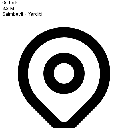
0s fark
3.2 M
Saimbeyli - Yardibi