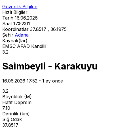
Güvenlik Bilgileri
Hızlı Bilgiler
Tarih
16.06.2026
Saat
17:52:01
Koordinatlar
37.8517 , 36.1975
Şehir
Adana
Kaynak(lar)
EMSC
AFAD
Kandilli
3.2
Saimbeyli - Karakuyu
16.06.2026 17:52 - 1 ay önce
3.2
Büyüklük (M)
Hafif Deprem
7.10
Derinlik (km)
Sığ Odak
37.8517