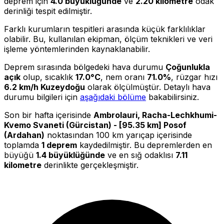
deprem için
4.0 büyüklüğünde
ve
2.20 kilometre
odak
derinliği tespit edilmiştir.
Farklı kurumların tespitleri arasında küçük farklılıklar
olabilir. Bu, kullanılan ekipman, ölçüm teknikleri ve veri
işleme yöntemlerinden kaynaklanabilir.
Deprem sırasında bölgedeki hava durumu
Çoğunlukla
açık
olup, sıcaklık
17.0°C
, nem oranı
71.0%
, rüzgar hızı
6.2 km/h Kuzeydoğu
olarak ölçülmüştür. Detaylı hava
durumu bilgileri için
aşağıdaki bölüme
bakabilirsiniz.
Son bir hafta içerisinde
Ambrolauri, Racha-Lechkhumi-
Kvemo Svaneti (Gürcistan) - [95.35 km] Posof
(Ardahan)
noktasından 100 km yarıçap içerisinde
toplamda
1 deprem
kaydedilmiştir. Bu depremlerden en
büyüğü
1.4 büyüklüğünde
ve en sığ odaklısı
7.11
kilometre
derinlikte gerçekleşmiştir.