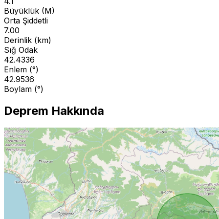
4.1
Büyüklük (M)
Orta Şiddetli
7.00
Derinlik (km)
Sığ Odak
42.4336
Enlem (°)
42.9536
Boylam (°)
Deprem Hakkında