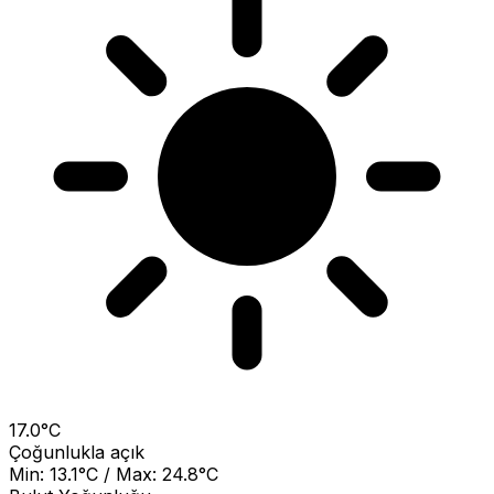
17.0°C
Çoğunlukla açık
Min: 13.1°C / Max: 24.8°C