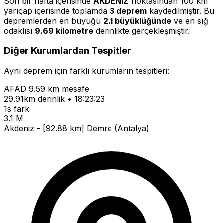
Son bir hafta içerisinde
AKDENIZ
noktasından 100 km
yarıçap içerisinde toplamda
3 deprem
kaydedilmiştir. Bu
depremlerden en büyüğü
2.1 büyüklüğünde
ve en sığ
odaklısı
9.69 kilometre
derinlikte gerçekleşmiştir.
Diğer Kurumlardan Tespitler
Aynı deprem için farklı kurumların tespitleri:
AFAD
9.59 km mesafe
29.91km derinlik • 18:23:23
1s fark
3.1 M
Akdeniz - [92.88 km] Demre (Antalya)