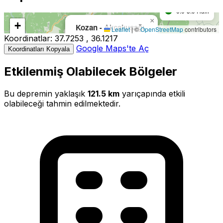
0.0-3.9 Hafif
×
Harita yükleniyor...
+
Kozan - Akçalıuşağı
Leaflet
|
©
OpenStreetMap
contributors
Koordinatlar:
37.7253 , 36.1217
−
Büyüklük:
3.2M
Google Maps'te Aç
Koordinatları Kopyala
Derinlik:
7.00km
Tarih:
05.07.2026 00:03
Kaynak:
EMSC
Etkilenmiş Olabilecek Bölgeler
3.1
3.2
3.2
Bu depremin yaklaşık
121.5 km
yarıçapında etkili
olabileceği tahmin edilmektedir.