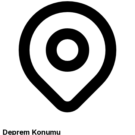
Büyüklük
5.0+ Güçlü
Deprem Konumu
4.0-4.9 Orta