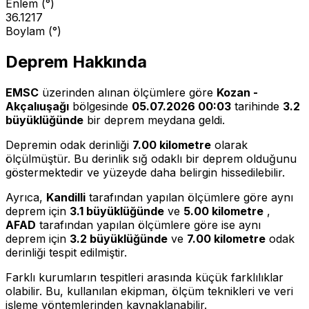
Enlem (°)
36.1217
Boylam (°)
Deprem Hakkında
EMSC
üzerinden alınan ölçümlere göre
Kozan -
Akçalıuşağı
bölgesinde
05.07.2026 00:03
tarihinde
3.2
büyüklüğünde
bir deprem meydana geldi.
Depremin odak derinliği
7.00 kilometre
olarak
ölçülmüştür. Bu derinlik sığ odaklı bir deprem olduğunu
göstermektedir ve yüzeyde daha belirgin hissedilebilir.
Ayrıca,
Kandilli
tarafından yapılan ölçümlere göre aynı
deprem için
3.1 büyüklüğünde
ve
5.00 kilometre
,
AFAD
tarafından yapılan ölçümlere göre ise aynı
deprem için
3.2 büyüklüğünde
ve
7.00 kilometre
odak
derinliği tespit edilmiştir.
Farklı kurumların tespitleri arasında küçük farklılıklar
olabilir. Bu, kullanılan ekipman, ölçüm teknikleri ve veri
işleme yöntemlerinden kaynaklanabilir.