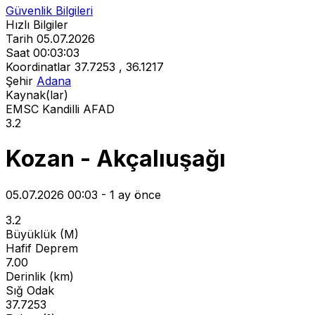
Güvenlik Bilgileri
Hızlı Bilgiler
Tarih
05.07.2026
Saat
00:03:03
Koordinatlar
37.7253 , 36.1217
Şehir
Adana
Kaynak(lar)
EMSC
Kandilli
AFAD
3.2
Kozan - Akçalıuşağı
05.07.2026 00:03 - 1 ay önce
3.2
Büyüklük (M)
Hafif Deprem
7.00
Derinlik (km)
Sığ Odak
37.7253