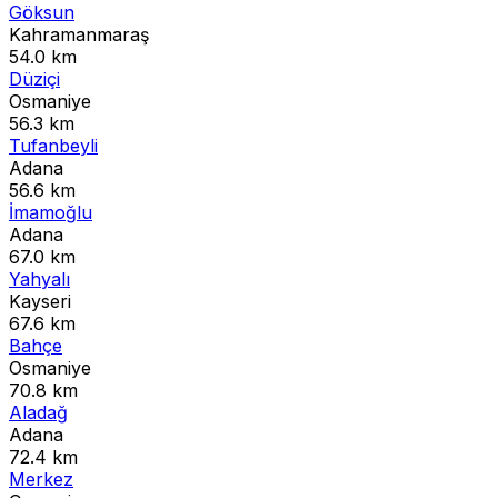
Göksun
Kahramanmaraş
54.0 km
Düziçi
Osmaniye
56.3 km
Tufanbeyli
Adana
56.6 km
İmamoğlu
Adana
67.0 km
Yahyalı
Kayseri
67.6 km
Bahçe
Osmaniye
70.8 km
Aladağ
Adana
72.4 km
Merkez