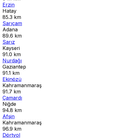
Erzin
Hatay
85.3 km
Sarıçam
Adana
89.6 km
Sarız
Kayseri
91.0 km
Nurdağı
Gaziantep
91.1 km
Ekinözü
Kahramanmaraş
91.7 km
Çamardı
Niğde
94.8 km
Afşin
Kahramanmaraş
96.9 km
Dörtyol