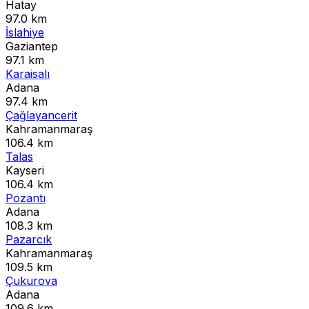
Hatay
97.0 km
İslahiye
Gaziantep
97.1 km
Karaisalı
Adana
97.4 km
Çağlayancerit
Kahramanmaraş
106.4 km
Talas
Kayseri
106.4 km
Pozantı
Adana
108.3 km
Pazarcık
Kahramanmaraş
109.5 km
Çukurova
Adana
109.6 km