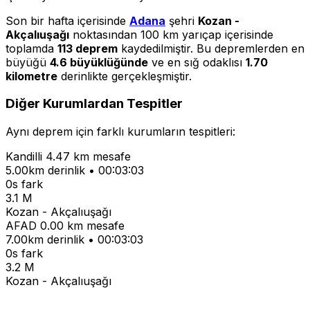
Son bir hafta içerisinde
Adana
şehri
Kozan -
Akçalıuşağı
noktasından 100 km yarıçap içerisinde
toplamda
113 deprem
kaydedilmiştir. Bu depremlerden en
büyüğü
4.6 büyüklüğünde
ve en sığ odaklısı
1.70
kilometre
derinlikte gerçekleşmiştir.
Diğer Kurumlardan Tespitler
Aynı deprem için farklı kurumların tespitleri:
Kandilli
4.47 km mesafe
5.00km derinlik • 00:03:03
0s fark
3.1 M
Kozan - Akçalıuşağı
AFAD
0.00 km mesafe
7.00km derinlik • 00:03:03
0s fark
3.2 M
Kozan - Akçalıuşağı