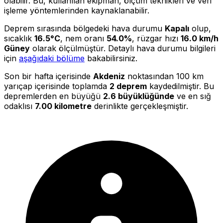
olabilir. Bu, kullanılan ekipman, ölçüm teknikleri ve veri
işleme yöntemlerinden kaynaklanabilir.
Deprem sırasında bölgedeki hava durumu
Kapalı
olup,
sıcaklık
16.5°C
, nem oranı
54.0%
, rüzgar hızı
16.0 km/h
Güney
olarak ölçülmüştür. Detaylı hava durumu bilgileri
için
aşağıdaki bölüme
bakabilirsiniz.
Son bir hafta içerisinde
Akdeniz
noktasından 100 km
yarıçap içerisinde toplamda
2 deprem
kaydedilmiştir. Bu
depremlerden en büyüğü
2.6 büyüklüğünde
ve en sığ
odaklısı
7.00 kilometre
derinlikte gerçekleşmiştir.