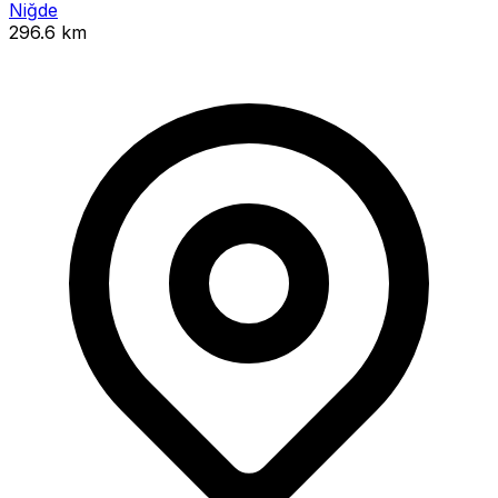
Niğde
296.6 km