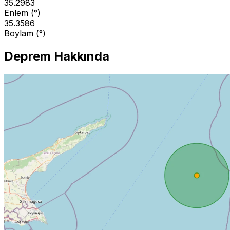
35.2983
Enlem (°)
35.3586
Boylam (°)
Deprem Hakkında