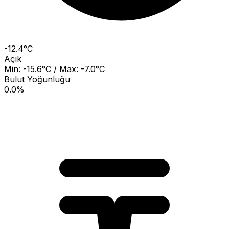
-12.4°C
Açık
Min: -15.6°C / Max: -7.0°C
Bulut Yoğunluğu
0.0%