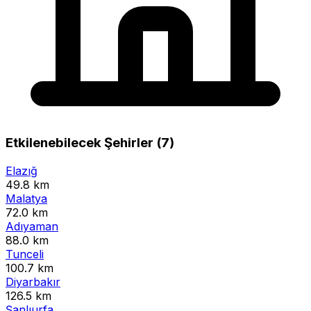
Etkilenebilecek Şehirler (7)
Elazığ
49.8 km
Malatya
72.0 km
Adıyaman
88.0 km
Tunceli
100.7 km
Diyarbakır
126.5 km
Şanlıurfa