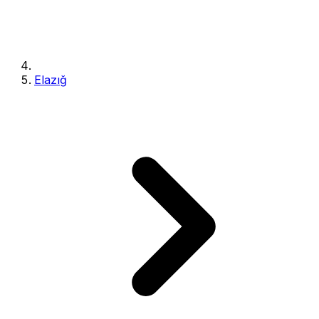
Elazığ