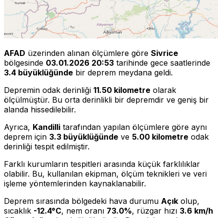
AFAD
üzerinden alınan ölçümlere göre
Sivrice
bölgesinde
03.01.2026 20:53
tarihinde gece saatlerinde
3.4 büyüklüğünde
bir deprem meydana geldi.
Depremin odak derinliği
11.50 kilometre
olarak
ölçülmüştür. Bu orta derinlikli bir depremdir ve geniş bir
alanda hissedilebilir.
Ayrıca,
Kandilli
tarafından yapılan ölçümlere göre aynı
deprem için
3.3 büyüklüğünde
ve
5.00 kilometre
odak
derinliği tespit edilmiştir.
Farklı kurumların tespitleri arasında küçük farklılıklar
olabilir. Bu, kullanılan ekipman, ölçüm teknikleri ve veri
işleme yöntemlerinden kaynaklanabilir.
Deprem sırasında bölgedeki hava durumu
Açık
olup,
sıcaklık
-12.4°C
, nem oranı
73.0%
, rüzgar hızı
3.6 km/h