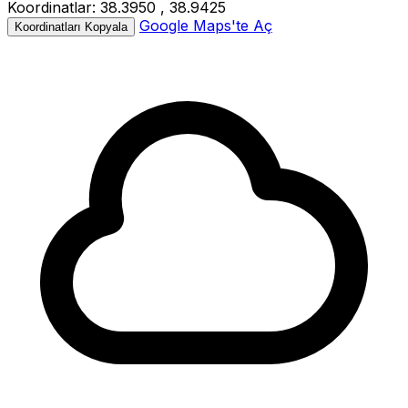
Koordinatlar:
38.3950 , 38.9425
−
Büyüklük:
3.4M
Google Maps'te Aç
Koordinatları Kopyala
Derinlik:
11.50km
Tarih:
03.01.2026 20:53
Kaynak:
AFAD
3.3
3.4