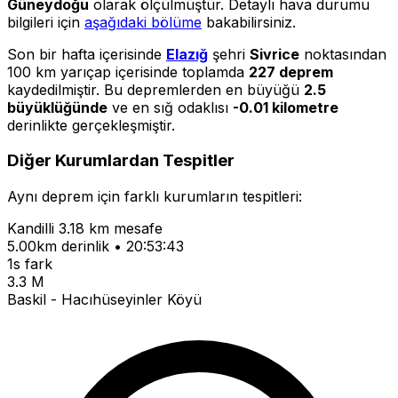
Güneydoğu
olarak ölçülmüştür. Detaylı hava durumu
bilgileri için
aşağıdaki bölüme
bakabilirsiniz.
Son bir hafta içerisinde
Elazığ
şehri
Sivrice
noktasından
100 km yarıçap içerisinde toplamda
227 deprem
kaydedilmiştir. Bu depremlerden en büyüğü
2.5
büyüklüğünde
ve en sığ odaklısı
-0.01 kilometre
derinlikte gerçekleşmiştir.
Diğer Kurumlardan Tespitler
Aynı deprem için farklı kurumların tespitleri:
Kandilli
3.18 km mesafe
5.00km derinlik • 20:53:43
1s fark
3.3 M
Baskil - Hacıhüseyinler Köyü