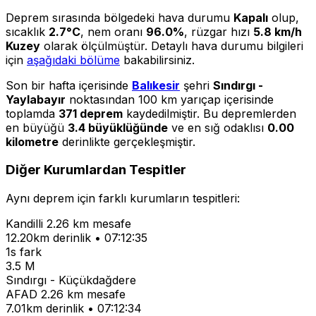
Deprem sırasında bölgedeki hava durumu
Kapalı
olup,
sıcaklık
2.7°C
, nem oranı
96.0%
, rüzgar hızı
5.8 km/h
Kuzey
olarak ölçülmüştür. Detaylı hava durumu bilgileri
için
aşağıdaki bölüme
bakabilirsiniz.
Son bir hafta içerisinde
Balıkesir
şehri
Sındırgı -
Yaylabayır
noktasından 100 km yarıçap içerisinde
toplamda
371 deprem
kaydedilmiştir. Bu depremlerden
en büyüğü
3.4 büyüklüğünde
ve en sığ odaklısı
0.00
kilometre
derinlikte gerçekleşmiştir.
Diğer Kurumlardan Tespitler
Aynı deprem için farklı kurumların tespitleri:
Kandilli
2.26 km mesafe
12.20km derinlik • 07:12:35
1s fark
3.5 M
Sındırgı - Küçükdağdere
AFAD
2.26 km mesafe
7.01km derinlik • 07:12:34