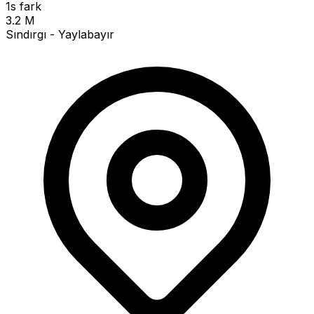
1s fark
3.2 M
Sındırgı - Yaylabayır