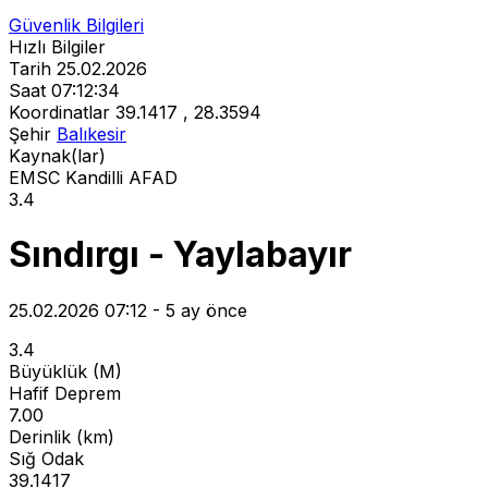
Güvenlik Bilgileri
Hızlı Bilgiler
Tarih
25.02.2026
Saat
07:12:34
Koordinatlar
39.1417 , 28.3594
Şehir
Balıkesir
Kaynak(lar)
EMSC
Kandilli
AFAD
3.4
Sındırgı - Yaylabayır
25.02.2026 07:12 - 5 ay önce
3.4
Büyüklük (M)
Hafif Deprem
7.00
Derinlik (km)
Sığ Odak
39.1417