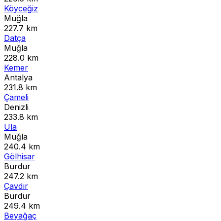
Köyceğiz
Muğla
227.7 km
Datça
Muğla
228.0 km
Kemer
Antalya
231.8 km
Çameli
Denizli
233.8 km
Ula
Muğla
240.4 km
Gölhisar
Burdur
247.2 km
Çavdır
Burdur
249.4 km
Beyağaç