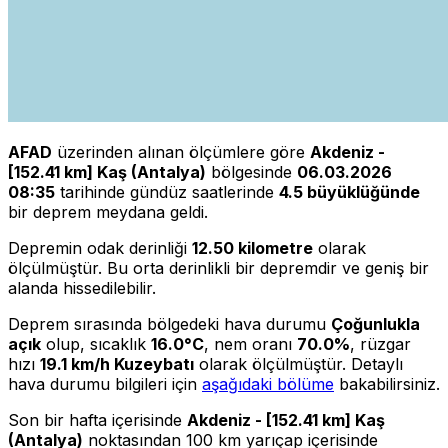
AFAD
üzerinden alınan ölçümlere göre
Akdeniz -
[152.41 km] Kaş (Antalya)
bölgesinde
06.03.2026
08:35
tarihinde gündüz saatlerinde
4.5 büyüklüğünde
bir deprem meydana geldi.
Depremin odak derinliği
12.50 kilometre
olarak
ölçülmüştür. Bu orta derinlikli bir depremdir ve geniş bir
alanda hissedilebilir.
Deprem sırasında bölgedeki hava durumu
Çoğunlukla
açık
olup, sıcaklık
16.0°C
, nem oranı
70.0%
, rüzgar
hızı
19.1 km/h Kuzeybatı
olarak ölçülmüştür. Detaylı
hava durumu bilgileri için
aşağıdaki bölüme
bakabilirsiniz.
Son bir hafta içerisinde
Akdeniz - [152.41 km] Kaş
(Antalya)
noktasından 100 km yarıçap içerisinde