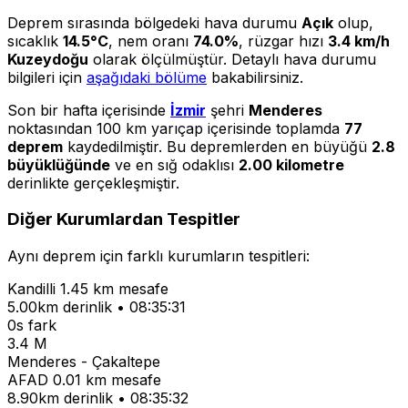
Deprem sırasında bölgedeki hava durumu
Açık
olup,
sıcaklık
14.5°C
, nem oranı
74.0%
, rüzgar hızı
3.4 km/h
Kuzeydoğu
olarak ölçülmüştür. Detaylı hava durumu
bilgileri için
aşağıdaki bölüme
bakabilirsiniz.
Son bir hafta içerisinde
İzmir
şehri
Menderes
noktasından 100 km yarıçap içerisinde toplamda
77
deprem
kaydedilmiştir. Bu depremlerden en büyüğü
2.8
büyüklüğünde
ve en sığ odaklısı
2.00 kilometre
derinlikte gerçekleşmiştir.
Diğer Kurumlardan Tespitler
Aynı deprem için farklı kurumların tespitleri:
Kandilli
1.45 km mesafe
5.00km derinlik • 08:35:31
0s fark
3.4 M
Menderes - Çakaltepe
AFAD
0.01 km mesafe
8.90km derinlik • 08:35:32