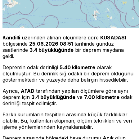
Kandilli
üzerinden alınan ölçümlere göre
KUSADASI
bölgesinde
25.06.2026 08:51
tarihinde gündüz
saatlerinde
3.4 büyüklüğünde
bir deprem meydana
geldi.
Depremin odak derinliği
5.40 kilometre
olarak
ölçülmüştür. Bu derinlik sığ odaklı bir deprem olduğunu
göstermektedir ve yüzeyde daha belirgin hissedilebilir.
Ayrıca,
AFAD
tarafından yapılan ölçümlere göre aynı
deprem için
3.4 büyüklüğünde
ve
7.00 kilometre
odak
derinliği tespit edilmiştir.
Farklı kurumların tespitleri arasında küçük farklılıklar
olabilir. Bu, kullanılan ekipman, ölçüm teknikleri ve veri
işleme yöntemlerinden kaynaklanabilir.
Deprem sırasında bölgedeki hava durumu
Açık
olup,