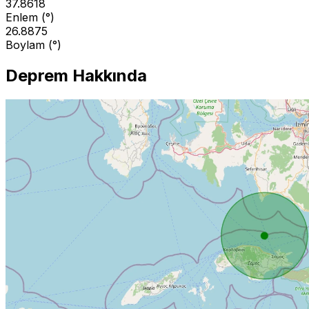
37.8618
Enlem (°)
26.8875
Boylam (°)
Deprem Hakkında