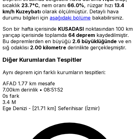
sıcaklık
23.7°C
, nem oranı
66.0%
, rüzgar hızı
13.4
km/h Kuzeybatı
olarak ölçülmüştür. Detaylı hava
durumu bilgileri için
aşağıdaki bölüme
bakabilirsiniz.
Son bir hafta içerisinde
KUSADASI
noktasından 100 km
yarıçap içerisinde toplamda
64 deprem
kaydedilmiştir.
Bu depremlerden en büyüğü
2.6 büyüklüğünde
ve en
sığ odaklısı
2.00 kilometre
derinlikte gerçekleşmiştir.
Diğer Kurumlardan Tespitler
Aynı deprem için farklı kurumların tespitleri:
AFAD
1.77 km mesafe
7.00km derinlik • 08:51:52
0s fark
3.4 M
Ege Denizi - [21.71 km] Seferihisar (İzmir)