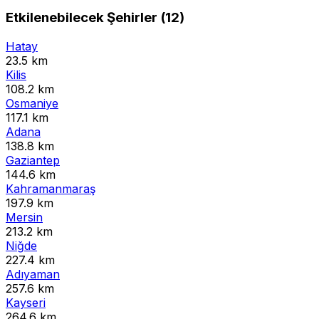
Etkilenebilecek Şehirler (12)
Hatay
23.5 km
Kilis
108.2 km
Osmaniye
117.1 km
Adana
138.8 km
Gaziantep
144.6 km
Kahramanmaraş
197.9 km
Mersin
213.2 km
Niğde
227.4 km
Adıyaman
257.6 km
Kayseri
264.6 km