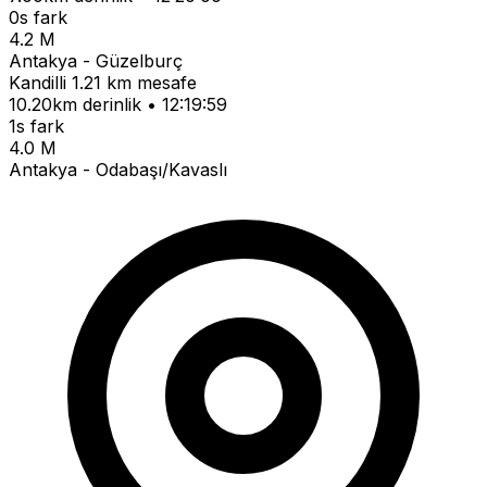
0s fark
4.2 M
Antakya - Güzelburç
Kandilli
1.21 km mesafe
10.20km derinlik • 12:19:59
1s fark
4.0 M
Antakya - Odabaşı/Kavaslı