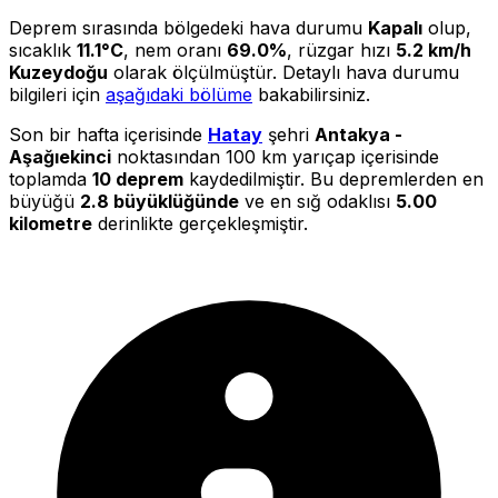
Deprem sırasında bölgedeki hava durumu
Kapalı
olup,
sıcaklık
11.1°C
, nem oranı
69.0%
, rüzgar hızı
5.2 km/h
Kuzeydoğu
olarak ölçülmüştür. Detaylı hava durumu
bilgileri için
aşağıdaki bölüme
bakabilirsiniz.
Son bir hafta içerisinde
Hatay
şehri
Antakya -
Aşağıekinci
noktasından 100 km yarıçap içerisinde
toplamda
10 deprem
kaydedilmiştir. Bu depremlerden en
büyüğü
2.8 büyüklüğünde
ve en sığ odaklısı
5.00
kilometre
derinlikte gerçekleşmiştir.