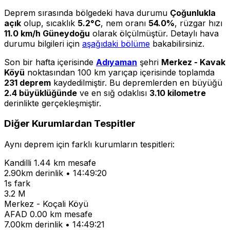
Deprem sırasında bölgedeki hava durumu
Çoğunlukla
açık
olup, sıcaklık
5.2°C
, nem oranı
54.0%
, rüzgar hızı
11.0 km/h Güneydoğu
olarak ölçülmüştür. Detaylı hava
durumu bilgileri için
aşağıdaki bölüme
bakabilirsiniz.
Son bir hafta içerisinde
Adıyaman
şehri
Merkez - Kavak
Köyü
noktasından 100 km yarıçap içerisinde toplamda
231 deprem
kaydedilmiştir. Bu depremlerden en büyüğü
2.4 büyüklüğünde
ve en sığ odaklısı
3.10 kilometre
derinlikte gerçekleşmiştir.
Diğer Kurumlardan Tespitler
Aynı deprem için farklı kurumların tespitleri:
Kandilli
1.44 km mesafe
2.90km derinlik • 14:49:20
1s fark
3.2 M
Merkez - Koçali Köyü
AFAD
0.00 km mesafe
7.00km derinlik • 14:49:21