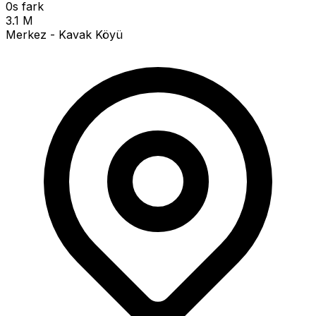
0s fark
3.1 M
Merkez - Kavak Köyü