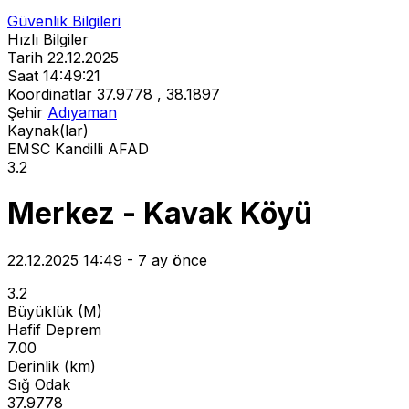
Güvenlik Bilgileri
Hızlı Bilgiler
Tarih
22.12.2025
Saat
14:49:21
Koordinatlar
37.9778 , 38.1897
Şehir
Adıyaman
Kaynak(lar)
EMSC
Kandilli
AFAD
3.2
Merkez - Kavak Köyü
22.12.2025 14:49 - 7 ay önce
3.2
Büyüklük (M)
Hafif Deprem
7.00
Derinlik (km)
Sığ Odak
37.9778