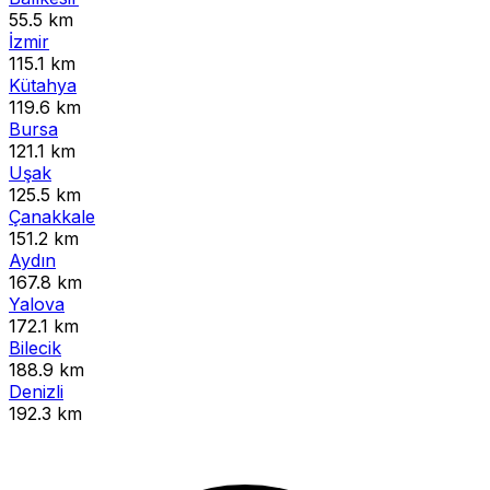
55.5 km
İzmir
115.1 km
Kütahya
119.6 km
Bursa
121.1 km
Uşak
125.5 km
Çanakkale
151.2 km
Aydın
167.8 km
Yalova
172.1 km
Bilecik
188.9 km
Denizli
192.3 km