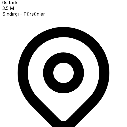
0s fark
3.5 M
Sındırgı - Pürsünler