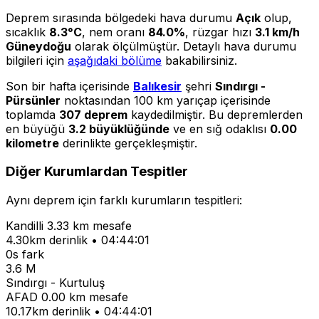
Deprem sırasında bölgedeki hava durumu
Açık
olup,
sıcaklık
8.3°C
, nem oranı
84.0%
, rüzgar hızı
3.1 km/h
Güneydoğu
olarak ölçülmüştür. Detaylı hava durumu
bilgileri için
aşağıdaki bölüme
bakabilirsiniz.
Son bir hafta içerisinde
Balıkesir
şehri
Sındırgı -
Pürsünler
noktasından 100 km yarıçap içerisinde
toplamda
307 deprem
kaydedilmiştir. Bu depremlerden
en büyüğü
3.2 büyüklüğünde
ve en sığ odaklısı
0.00
kilometre
derinlikte gerçekleşmiştir.
Diğer Kurumlardan Tespitler
Aynı deprem için farklı kurumların tespitleri:
Kandilli
3.33 km mesafe
4.30km derinlik • 04:44:01
0s fark
3.6 M
Sındırgı - Kurtuluş
AFAD
0.00 km mesafe
10.17km derinlik • 04:44:01