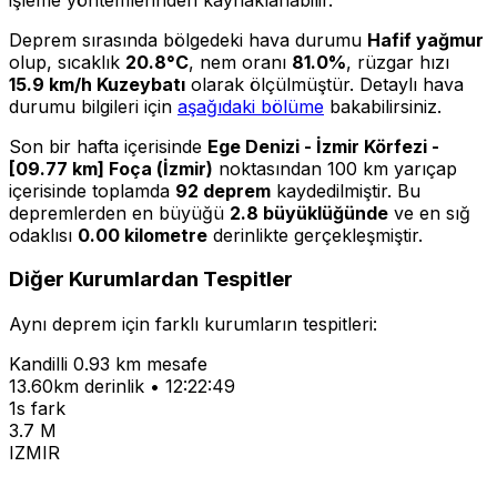
Deprem sırasında bölgedeki hava durumu
Hafif yağmur
olup, sıcaklık
20.8°C
, nem oranı
81.0%
, rüzgar hızı
15.9 km/h Kuzeybatı
olarak ölçülmüştür. Detaylı hava
durumu bilgileri için
aşağıdaki bölüme
bakabilirsiniz.
Son bir hafta içerisinde
Ege Denizi - İzmir Körfezi -
[09.77 km] Foça (İzmir)
noktasından 100 km yarıçap
içerisinde toplamda
92 deprem
kaydedilmiştir. Bu
depremlerden en büyüğü
2.8 büyüklüğünde
ve en sığ
odaklısı
0.00 kilometre
derinlikte gerçekleşmiştir.
Diğer Kurumlardan Tespitler
Aynı deprem için farklı kurumların tespitleri:
Kandilli
0.93 km mesafe
13.60km derinlik • 12:22:49
1s fark
3.7 M
IZMIR