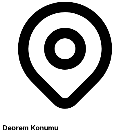
Büyüklük
5.0+ Güçlü
Deprem Konumu