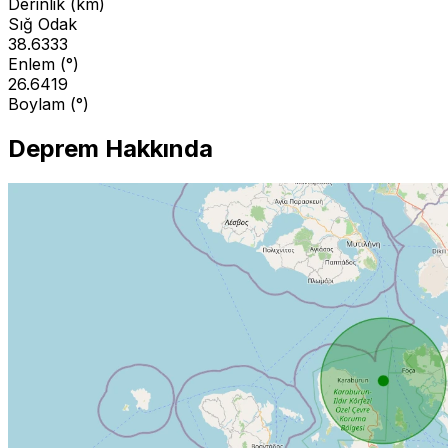
Derinlik (km)
Sığ Odak
38.6333
Enlem (°)
26.6419
Boylam (°)
Deprem Hakkında