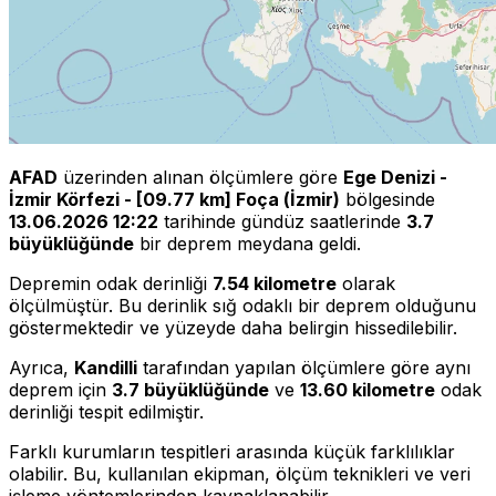
AFAD
üzerinden alınan ölçümlere göre
Ege Denizi -
İzmir Körfezi - [09.77 km] Foça (İzmir)
bölgesinde
13.06.2026 12:22
tarihinde gündüz saatlerinde
3.7
büyüklüğünde
bir deprem meydana geldi.
Depremin odak derinliği
7.54 kilometre
olarak
ölçülmüştür. Bu derinlik sığ odaklı bir deprem olduğunu
göstermektedir ve yüzeyde daha belirgin hissedilebilir.
Ayrıca,
Kandilli
tarafından yapılan ölçümlere göre aynı
deprem için
3.7 büyüklüğünde
ve
13.60 kilometre
odak
derinliği tespit edilmiştir.
Farklı kurumların tespitleri arasında küçük farklılıklar
olabilir. Bu, kullanılan ekipman, ölçüm teknikleri ve veri
işleme yöntemlerinden kaynaklanabilir.