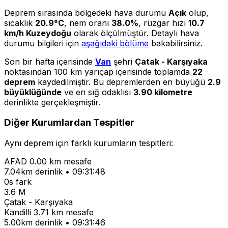
Deprem sırasında bölgedeki hava durumu
Açık
olup,
sıcaklık
20.9°C
, nem oranı
38.0%
, rüzgar hızı
10.7
km/h Kuzeydoğu
olarak ölçülmüştür. Detaylı hava
durumu bilgileri için
aşağıdaki bölüme
bakabilirsiniz.
Son bir hafta içerisinde
Van
şehri
Çatak - Karşıyaka
noktasından 100 km yarıçap içerisinde toplamda
22
deprem
kaydedilmiştir. Bu depremlerden en büyüğü
2.9
büyüklüğünde
ve en sığ odaklısı
3.90 kilometre
derinlikte gerçekleşmiştir.
Diğer Kurumlardan Tespitler
Aynı deprem için farklı kurumların tespitleri:
AFAD
0.00 km mesafe
7.04km derinlik • 09:31:48
0s fark
3.6 M
Çatak - Karşıyaka
Kandilli
3.71 km mesafe
5.00km derinlik • 09:31:46