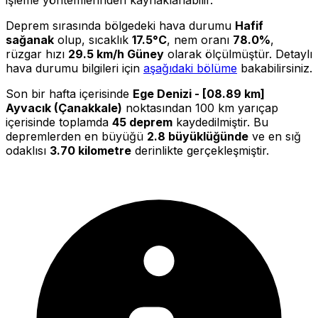
Deprem sırasında bölgedeki hava durumu
Hafif
sağanak
olup, sıcaklık
17.5°C
, nem oranı
78.0%
,
rüzgar hızı
29.5 km/h Güney
olarak ölçülmüştür. Detaylı
hava durumu bilgileri için
aşağıdaki bölüme
bakabilirsiniz.
Son bir hafta içerisinde
Ege Denizi - [08.89 km]
Ayvacık (Çanakkale)
noktasından 100 km yarıçap
içerisinde toplamda
45 deprem
kaydedilmiştir. Bu
depremlerden en büyüğü
2.8 büyüklüğünde
ve en sığ
odaklısı
3.70 kilometre
derinlikte gerçekleşmiştir.