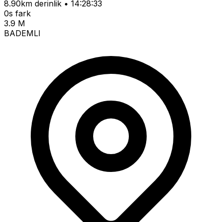
8.90km derinlik • 14:28:33
0s fark
3.9 M
BADEMLI