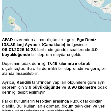
AFAD
üzerinden alınan ölçümlere göre
Ege Denizi -
[08.89 km] Ayvacık (Çanakkale)
bölgesinde
06.01.2026 14:28
tarihinde gündüz saatlerinde
4.0
büyüklüğünde
bir deprem meydana geldi.
Depremin odak derinliği
17.49 kilometre
olarak
ölçülmüştür. Bu orta derinlikli bir depremdir ve geniş bir
alanda hissedilebilir.
Ayrıca,
Kandilli
tarafından yapılan ölçümlere göre aynı
deprem için
3.9 büyüklüğünde
ve
8.90 kilometre
odak
derinliği tespit edilmiştir.
Farklı kurumların tespitleri arasında küçük farklılıklar
olabilir. Bu, kullanılan ekipman, ölçüm teknikleri ve veri
işleme yöntemlerinden kaynaklanabilir.