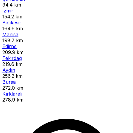
94.4 km
İzmir
154.2 km
Balıkesir
164.6 km
Manisa
198.7 km
Edirne
209.9 km
Tekirdağ
219.6 km
Aydın
256.2 km
Bursa
272.0 km
Kırklareli
278.9 km