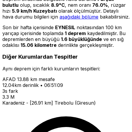
bulutlu
olup, sıcaklık
8.9°C
, nem oranı
76.0%
, rüzgar
hızı
5.9 km/h Kuzeybatı
olarak ölçülmüştür. Detaylı
hava durumu bilgileri için
aşağıdaki bölüme
bakabilirsiniz.
Son bir hafta içerisinde
EYNESIL
noktasından 100 km
yarıçap içerisinde toplamda
1 deprem
kaydedilmiştir. Bu
depremlerden en büyüğü
1.6 büyüklüğünde
ve en sığ
odaklısı
15.06 kilometre
derinlikte gerçekleşmiştir.
Diğer Kurumlardan Tespitler
Aynı deprem için farklı kurumların tespitleri:
AFAD
13.88 km mesafe
12.04km derinlik • 06:51:09
3s fark
3.3 M
Karadeniz - [26.91 km] Tirebolu (Giresun)