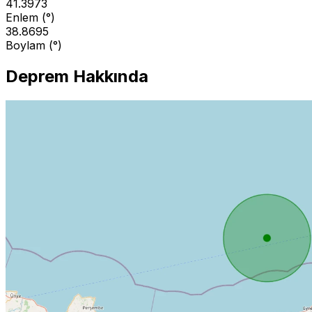
41.3973
Enlem (°)
38.8695
Boylam (°)
Deprem Hakkında