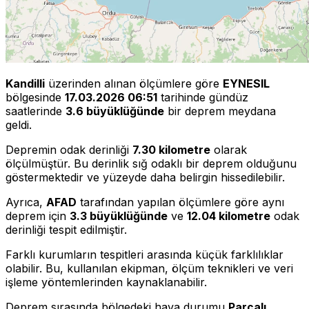
Kandilli
üzerinden alınan ölçümlere göre
EYNESIL
bölgesinde
17.03.2026 06:51
tarihinde gündüz
saatlerinde
3.6 büyüklüğünde
bir deprem meydana
geldi.
Depremin odak derinliği
7.30 kilometre
olarak
ölçülmüştür. Bu derinlik sığ odaklı bir deprem olduğunu
göstermektedir ve yüzeyde daha belirgin hissedilebilir.
Ayrıca,
AFAD
tarafından yapılan ölçümlere göre aynı
deprem için
3.3 büyüklüğünde
ve
12.04 kilometre
odak
derinliği tespit edilmiştir.
Farklı kurumların tespitleri arasında küçük farklılıklar
olabilir. Bu, kullanılan ekipman, ölçüm teknikleri ve veri
işleme yöntemlerinden kaynaklanabilir.
Deprem sırasında bölgedeki hava durumu
Parçalı