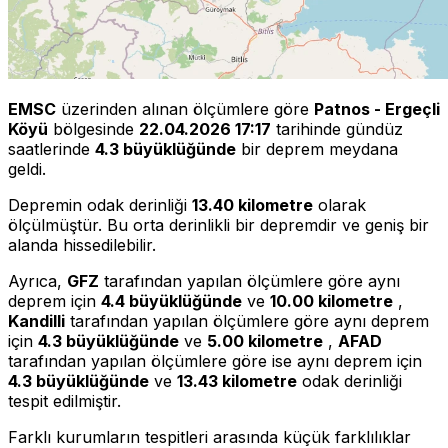
EMSC
üzerinden alınan ölçümlere göre
Patnos - Ergeçli
Köyü
bölgesinde
22.04.2026 17:17
tarihinde gündüz
saatlerinde
4.3 büyüklüğünde
bir deprem meydana
geldi.
Depremin odak derinliği
13.40 kilometre
olarak
ölçülmüştür. Bu orta derinlikli bir depremdir ve geniş bir
alanda hissedilebilir.
Ayrıca,
GFZ
tarafından yapılan ölçümlere göre aynı
deprem için
4.4 büyüklüğünde
ve
10.00 kilometre
,
Kandilli
tarafından yapılan ölçümlere göre aynı deprem
için
4.3 büyüklüğünde
ve
5.00 kilometre
,
AFAD
tarafından yapılan ölçümlere göre ise aynı deprem için
4.3 büyüklüğünde
ve
13.43 kilometre
odak derinliği
tespit edilmiştir.
Farklı kurumların tespitleri arasında küçük farklılıklar