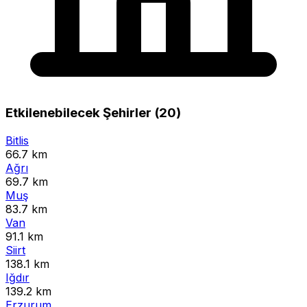
Etkilenebilecek Şehirler (20)
Bitlis
66.7 km
Ağrı
69.7 km
Muş
83.7 km
Van
91.1 km
Siirt
138.1 km
Iğdır
139.2 km
Erzurum