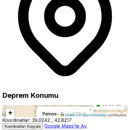
Büyüklük
5.0+ Güçlü
Deprem Konumu
4.0-4.9 Orta
0.0-3.9 Hafif
×
Harita yükleniyor...
+
Patnos - Ergeçli Köyü
Leaflet
|
©
OpenStreetMap
contributors
Koordinatlar:
39.0242 , 42.8217
−
Büyüklük:
4.3M
Google Maps'te Aç
Koordinatları Kopyala
Derinlik:
13.40km