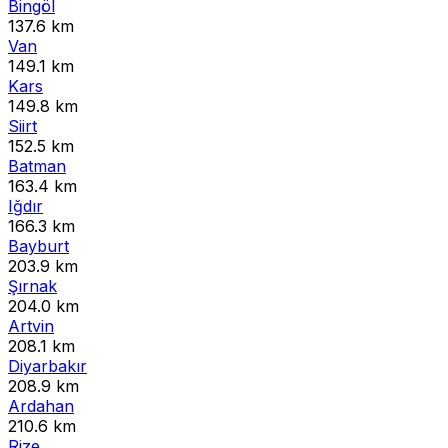
Bingöl
137.6 km
Van
149.1 km
Kars
149.8 km
Siirt
152.5 km
Batman
163.4 km
Iğdır
166.3 km
Bayburt
203.9 km
Şırnak
204.0 km
Artvin
208.1 km
Diyarbakır
208.9 km
Ardahan
210.6 km
Rize