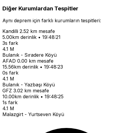
Diğer Kurumlardan Tespitler
Aynı deprem için farklı kurumların tespitleri:
Kandilli
2.52 km mesafe
5.00km derinlik • 19:48:21
3s fark
4.1 M
Bulanık - Sıradere Köyü
AFAD
0.00 km mesafe
15.56km derinlik • 19:48:23
0s fark
4.1 M
Bulanık - Yazbaşı Köyü
GFZ
3.02 km mesafe
10.00km derinlik • 19:48:25
1s fark
4.1 M
Malazgirt - Yurtseven Köyü