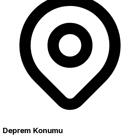
Büyüklük
5.0+ Güçlü
Deprem Konumu
4.0-4.9 Orta
0.0-3.9 Hafif