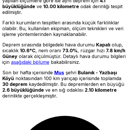
yapılan ölçümlere göre ise aynı deprem için
4.1
büyüklüğünde
ve
10.00 kilometre
odak derinliği tespit
edilmiştir.
Farklı kurumların tespitleri arasında küçük farklılıklar
olabilir. Bu, kullanılan ekipman, ölçüm teknikleri ve veri
işleme yöntemlerinden kaynaklanabilir.
Deprem sırasında bölgedeki hava durumu
Kapalı
olup,
sıcaklık
10.6°C
, nem oranı
73.0%
, rüzgar hızı
7.8 km/h
Güney
olarak ölçülmüştür. Detaylı hava durumu bilgileri
için
aşağıdaki bölüme
bakabilirsiniz.
Son bir hafta içerisinde
Muş
şehri
Bulanık - Yazbaşı
Köyü
noktasından 100 km yarıçap içerisinde toplamda
30 deprem
kaydedilmiştir. Bu depremlerden en büyüğü
2.6 büyüklüğünde
ve en sığ odaklısı
2.10 kilometre
derinlikte gerçekleşmiştir.