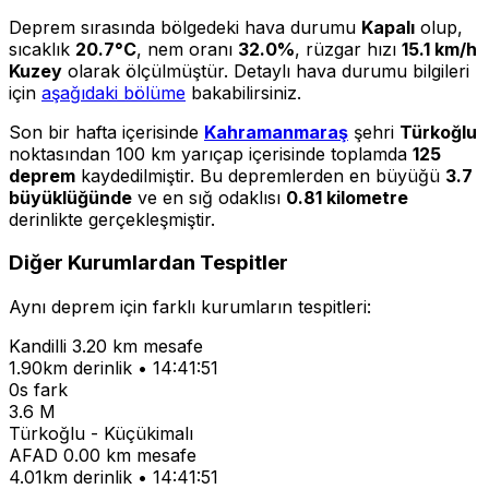
Deprem sırasında bölgedeki hava durumu
Kapalı
olup,
sıcaklık
20.7°C
, nem oranı
32.0%
, rüzgar hızı
15.1 km/h
Kuzey
olarak ölçülmüştür. Detaylı hava durumu bilgileri
için
aşağıdaki bölüme
bakabilirsiniz.
Son bir hafta içerisinde
Kahramanmaraş
şehri
Türkoğlu
noktasından 100 km yarıçap içerisinde toplamda
125
deprem
kaydedilmiştir. Bu depremlerden en büyüğü
3.7
büyüklüğünde
ve en sığ odaklısı
0.81 kilometre
derinlikte gerçekleşmiştir.
Diğer Kurumlardan Tespitler
Aynı deprem için farklı kurumların tespitleri:
Kandilli
3.20 km mesafe
1.90km derinlik • 14:41:51
0s fark
3.6 M
Türkoğlu - Küçükimalı
AFAD
0.00 km mesafe
4.01km derinlik • 14:41:51