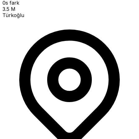
0s fark
3.5 M
Türkoğlu