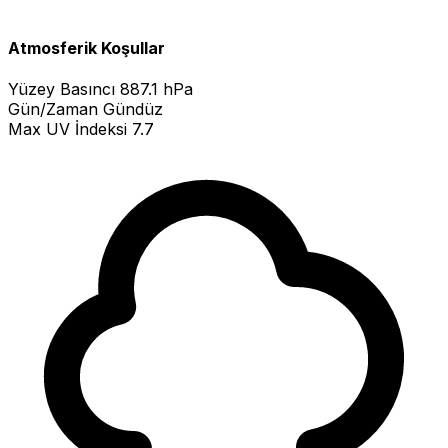
Atmosferik Koşullar
Yüzey Basıncı
887.1 hPa
Gün/Zaman
Gündüz
Max UV İndeksi
7.7