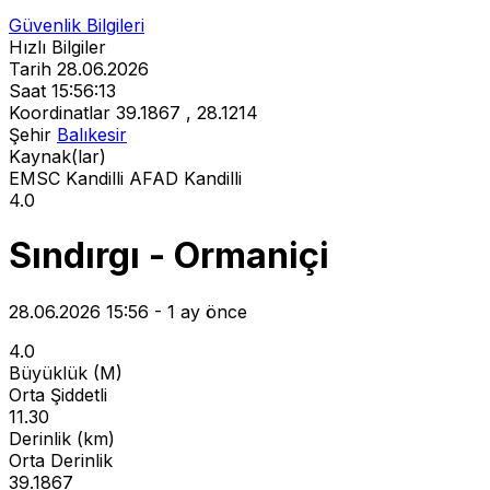
Güvenlik Bilgileri
Hızlı Bilgiler
Tarih
28.06.2026
Saat
15:56:13
Koordinatlar
39.1867 , 28.1214
Şehir
Balıkesir
Kaynak(lar)
EMSC
Kandilli
AFAD
Kandilli
4.0
Sındırgı - Ormaniçi
28.06.2026 15:56 - 1 ay önce
4.0
Büyüklük (M)
Orta Şiddetli
11.30
Derinlik (km)
Orta Derinlik
39.1867