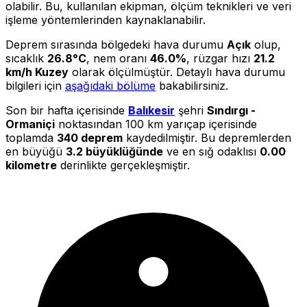
olabilir. Bu, kullanılan ekipman, ölçüm teknikleri ve veri
işleme yöntemlerinden kaynaklanabilir.
Deprem sırasında bölgedeki hava durumu
Açık
olup,
sıcaklık
26.8°C
, nem oranı
46.0%
, rüzgar hızı
21.2
km/h Kuzey
olarak ölçülmüştür. Detaylı hava durumu
bilgileri için
aşağıdaki bölüme
bakabilirsiniz.
Son bir hafta içerisinde
Balıkesir
şehri
Sındırgı -
Ormaniçi
noktasından 100 km yarıçap içerisinde
toplamda
340 deprem
kaydedilmiştir. Bu depremlerden
en büyüğü
3.2 büyüklüğünde
ve en sığ odaklısı
0.00
kilometre
derinlikte gerçekleşmiştir.