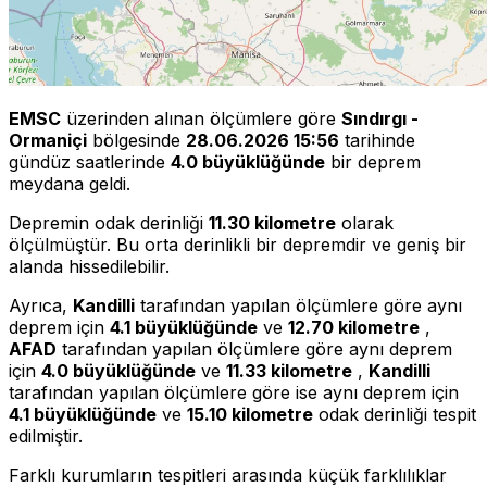
EMSC
üzerinden alınan ölçümlere göre
Sındırgı -
Ormaniçi
bölgesinde
28.06.2026 15:56
tarihinde
gündüz saatlerinde
4.0 büyüklüğünde
bir deprem
meydana geldi.
Depremin odak derinliği
11.30 kilometre
olarak
ölçülmüştür. Bu orta derinlikli bir depremdir ve geniş bir
alanda hissedilebilir.
Ayrıca,
Kandilli
tarafından yapılan ölçümlere göre aynı
deprem için
4.1 büyüklüğünde
ve
12.70 kilometre
,
AFAD
tarafından yapılan ölçümlere göre aynı deprem
için
4.0 büyüklüğünde
ve
11.33 kilometre
,
Kandilli
tarafından yapılan ölçümlere göre ise aynı deprem için
4.1 büyüklüğünde
ve
15.10 kilometre
odak derinliği tespit
edilmiştir.
Farklı kurumların tespitleri arasında küçük farklılıklar