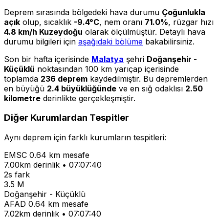
Deprem sırasında bölgedeki hava durumu
Çoğunlukla
açık
olup, sıcaklık
-9.4°C
, nem oranı
71.0%
, rüzgar hızı
4.8 km/h Kuzeydoğu
olarak ölçülmüştür. Detaylı hava
durumu bilgileri için
aşağıdaki bölüme
bakabilirsiniz.
Son bir hafta içerisinde
Malatya
şehri
Doğanşehir -
Küçüklü
noktasından 100 km yarıçap içerisinde
toplamda
236 deprem
kaydedilmiştir. Bu depremlerden
en büyüğü
2.4 büyüklüğünde
ve en sığ odaklısı
2.50
kilometre
derinlikte gerçekleşmiştir.
Diğer Kurumlardan Tespitler
Aynı deprem için farklı kurumların tespitleri:
EMSC
0.64 km mesafe
7.00km derinlik • 07:07:40
2s fark
3.5 M
Doğanşehir - Küçüklü
AFAD
0.64 km mesafe
7.02km derinlik • 07:07:40