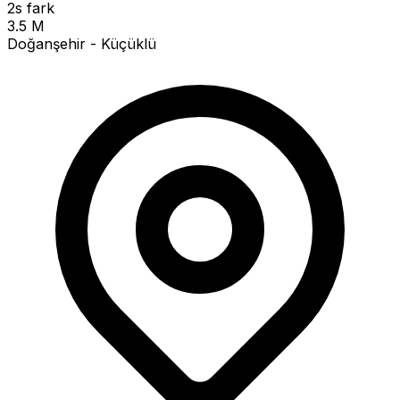
2s fark
3.5 M
Doğanşehir - Küçüklü