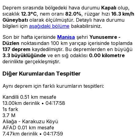
Deprem sırasında bölgedeki hava durumu
Kapalı
olup,
sıcaklık
12.3°C
, nem oranı
82.0%
, rüzgar hızı
16.3 km/h
Güneybatı
olarak ölçülmüştür. Detaylı hava durumu
bilgileri için
aşağıdaki bölüme
bakabilirsiniz.
Son bir hafta içerisinde
Manisa
şehri
Yunusemre -
Düzlen
noktasından 100 km yarıçap içerisinde toplamda
137 deprem
kaydedilmiştir. Bu depremlerden en büyüğü
3.3 büyüklüğünde
ve en sığ odaklısı
0.00 kilometre
derinlikte gerçekleşmiştir.
Diğer Kurumlardan Tespitler
Aynı deprem için farklı kurumların tespitleri:
Kandilli
0.51 km mesafe
13.00km derinlik • 04:17:58
1s fark
3.7 M
Aliağa - Karakuzu Köyü
AFAD
0.01 km mesafe
7.47km derinlik • 04:17:59