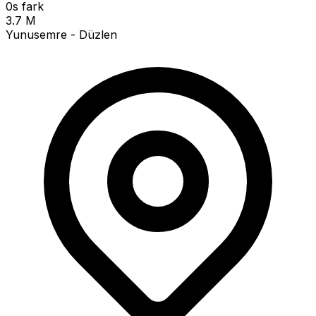
0s fark
3.7 M
Yunusemre - Düzlen