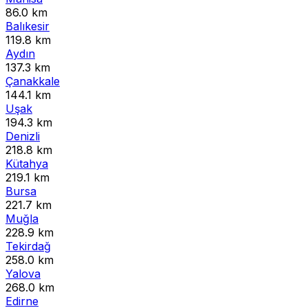
86.0 km
Balıkesir
119.8 km
Aydın
137.3 km
Çanakkale
144.1 km
Uşak
194.3 km
Denizli
218.8 km
Kütahya
219.1 km
Bursa
221.7 km
Muğla
228.9 km
Tekirdağ
258.0 km
Yalova
268.0 km
Edirne