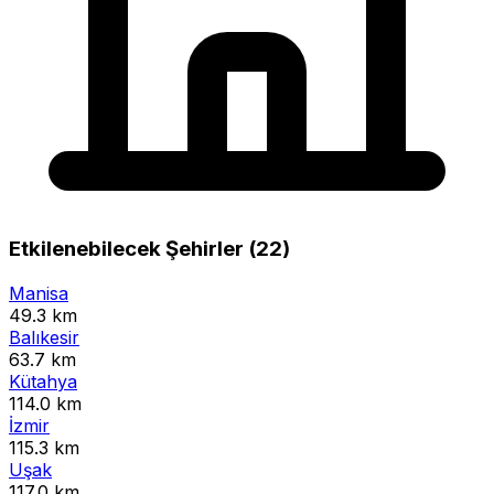
Etkilenebilecek Şehirler (22)
Manisa
49.3 km
Balıkesir
63.7 km
Kütahya
114.0 km
İzmir
115.3 km
Uşak
117.0 km