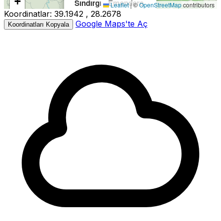
+
Sındırgı - Emendere
Leaflet
|
©
OpenStreetMap
contributors
Koordinatlar:
39.1942 , 28.2678
−
Büyüklük:
3.9M
Google Maps'te Aç
Koordinatları Kopyala
Derinlik:
7.06km
Tarih:
24.01.2026 01:32
Kaynak:
AFAD
3.9
4.1