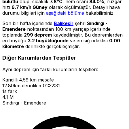
bulutlu
olup, sıcaklık
7.8°C
, nem oranı
84.0%
, rüzgar
hızı
6.7 km/h Güney
olarak ölçülmüştür. Detaylı hava
durumu bilgileri için
aşağıdaki bölüme
bakabilirsiniz.
Son bir hafta içerisinde
Balıkesir
şehri
Sındırgı -
Emendere
noktasından 100 km yarıçap içerisinde
toplamda
299 deprem
kaydedilmiştir. Bu depremlerden
en büyüğü
3.2 büyüklüğünde
ve en sığ odaklısı
0.00
kilometre
derinlikte gerçekleşmiştir.
Diğer Kurumlardan Tespitler
Aynı deprem için farklı kurumların tespitleri:
Kandilli
4.59 km mesafe
12.80km derinlik • 01:32:31
1s fark
4.1 M
Sındırgı - Emendere