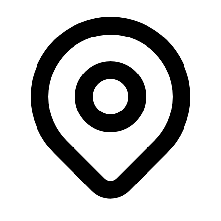
Büyüklük