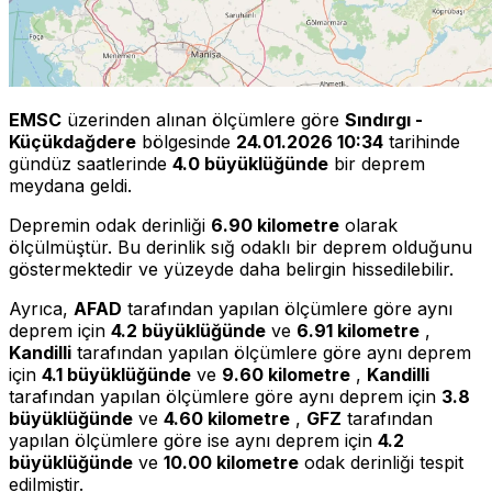
EMSC
üzerinden alınan ölçümlere göre
Sındırgı -
Küçükdağdere
bölgesinde
24.01.2026 10:34
tarihinde
gündüz saatlerinde
4.0 büyüklüğünde
bir deprem
meydana geldi.
Depremin odak derinliği
6.90 kilometre
olarak
ölçülmüştür. Bu derinlik sığ odaklı bir deprem olduğunu
göstermektedir ve yüzeyde daha belirgin hissedilebilir.
Ayrıca,
AFAD
tarafından yapılan ölçümlere göre aynı
deprem için
4.2 büyüklüğünde
ve
6.91 kilometre
,
Kandilli
tarafından yapılan ölçümlere göre aynı deprem
için
4.1 büyüklüğünde
ve
9.60 kilometre
,
Kandilli
tarafından yapılan ölçümlere göre aynı deprem için
3.8
büyüklüğünde
ve
4.60 kilometre
,
GFZ
tarafından
yapılan ölçümlere göre ise aynı deprem için
4.2
büyüklüğünde
ve
10.00 kilometre
odak derinliği tespit
edilmiştir.