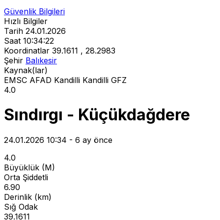
Güvenlik Bilgileri
Hızlı Bilgiler
Tarih
24.01.2026
Saat
10:34:22
Koordinatlar
39.1611 , 28.2983
Şehir
Balıkesir
Kaynak(lar)
EMSC
AFAD
Kandilli
Kandilli
GFZ
4.0
Sındırgı - Küçükdağdere
24.01.2026 10:34 - 6 ay önce
4.0
Büyüklük (M)
Orta Şiddetli
6.90
Derinlik (km)
Sığ Odak
39.1611