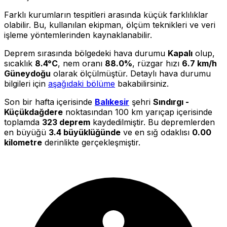
Farklı kurumların tespitleri arasında küçük farklılıklar
olabilir. Bu, kullanılan ekipman, ölçüm teknikleri ve veri
işleme yöntemlerinden kaynaklanabilir.
Deprem sırasında bölgedeki hava durumu
Kapalı
olup,
sıcaklık
8.4°C
, nem oranı
88.0%
, rüzgar hızı
6.7 km/h
Güneydoğu
olarak ölçülmüştür. Detaylı hava durumu
bilgileri için
aşağıdaki bölüme
bakabilirsiniz.
Son bir hafta içerisinde
Balıkesir
şehri
Sındırgı -
Küçükdağdere
noktasından 100 km yarıçap içerisinde
toplamda
323 deprem
kaydedilmiştir. Bu depremlerden
en büyüğü
3.4 büyüklüğünde
ve en sığ odaklısı
0.00
kilometre
derinlikte gerçekleşmiştir.