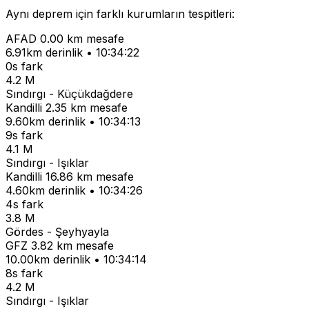
Aynı deprem için farklı kurumların tespitleri:
AFAD
0.00 km mesafe
6.91km derinlik • 10:34:22
0s fark
4.2 M
Sındırgı - Küçükdağdere
Kandilli
2.35 km mesafe
9.60km derinlik • 10:34:13
9s fark
4.1 M
Sındırgı - Işıklar
Kandilli
16.86 km mesafe
4.60km derinlik • 10:34:26
4s fark
3.8 M
Gördes - Şeyhyayla
GFZ
3.82 km mesafe
10.00km derinlik • 10:34:14
8s fark
4.2 M
Sındırgı - Işıklar