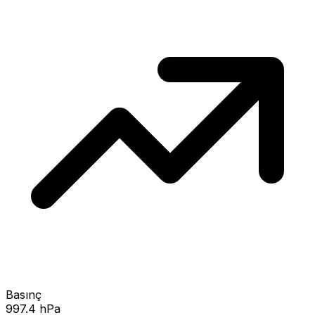
Basınç
997.4 hPa