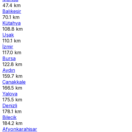
47.4 km
Balıkesir
70.1 km
Kütahya
108.8 km
Uşak
110.1 km
İzmir
117.0 km
Bursa
122.8 km
Aydın
159.7 km
Çanakkale
166.5 km
Yalova
175.5 km
Denizli
178.1 km
Bilecik
184.2 km
Afyonkarahisar