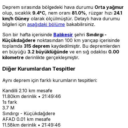
Deprem sırasında bölgedeki hava durumu
Orta yağmur
olup, sıcaklık
9.4°C
, nem oranı
81.0%
, rüzgar hızı
24.1
km/h Güney
olarak ölçülmüştür. Detaylı hava durumu
bilgileri için
aşağıdaki bölüme
bakabilirsiniz.
Son bir hafta içerisinde
Balıkesir
şehri
Sındırgı -
Küçükdağdere
noktasından 100 km yarıçap içerisinde
toplamda
315 deprem
kaydedilmiştir. Bu depremlerden
en büyüğü
3.2 büyüklüğünde
ve en sığ odaklısı
0.00
kilometre
derinlikte gerçekleşmiştir.
Diğer Kurumlardan Tespitler
Aynı deprem için farklı kurumların tespitleri:
Kandilli
2.10 km mesafe
11.80km derinlik • 21:49:46
1s fark
3.7 M
Sındırgı - Küçükdağdere
AFAD
0.01 km mesafe
11.58km derinlik • 21:49:46