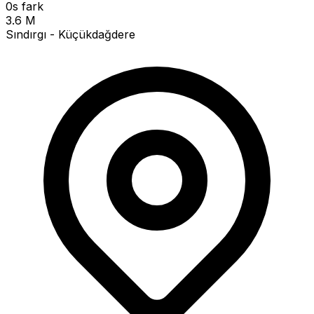
0s fark
3.6 M
Sındırgı - Küçükdağdere