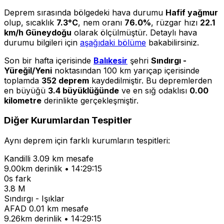
Deprem sırasında bölgedeki hava durumu
Hafif yağmur
olup, sıcaklık
7.3°C
, nem oranı
76.0%
, rüzgar hızı
22.1
km/h Güneydoğu
olarak ölçülmüştür. Detaylı hava
durumu bilgileri için
aşağıdaki bölüme
bakabilirsiniz.
Son bir hafta içerisinde
Balıkesir
şehri
Sındırgı -
Yüreğil/Yeni
noktasından 100 km yarıçap içerisinde
toplamda
352 deprem
kaydedilmiştir. Bu depremlerden
en büyüğü
3.4 büyüklüğünde
ve en sığ odaklısı
0.00
kilometre
derinlikte gerçekleşmiştir.
Diğer Kurumlardan Tespitler
Aynı deprem için farklı kurumların tespitleri:
Kandilli
3.09 km mesafe
9.00km derinlik • 14:29:15
0s fark
3.8 M
Sındırgı - Işıklar
AFAD
0.01 km mesafe
9.26km derinlik • 14:29:15