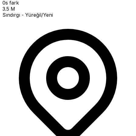
0s fark
3.5 M
Sındırgı - Yüreğil/Yeni