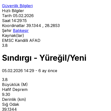
Güvenlik Bilgileri
Hızlı Bilgiler
Tarih
05.02.2026
Saat
14:29:15
Koordinatlar
39.1344 , 28.2853
Şehir
Balıkesir
Kaynak(lar)
EMSC
Kandilli
AFAD
3.8
Sındırgı - Yüreğil/Yeni
05.02.2026 14:29 - 6 ay önce
3.8
Büyüklük (M)
Hafif Deprem
9.30
Derinlik (km)
Sığ Odak
39.1344