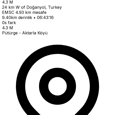
4.3 M
24 km W of Doğanyol, Turkey
EMSC
4.93 km mesafe
9.40km derinlik • 06:43:16
0s fark
4.3 M
Pütürge - Aktarla Köyü