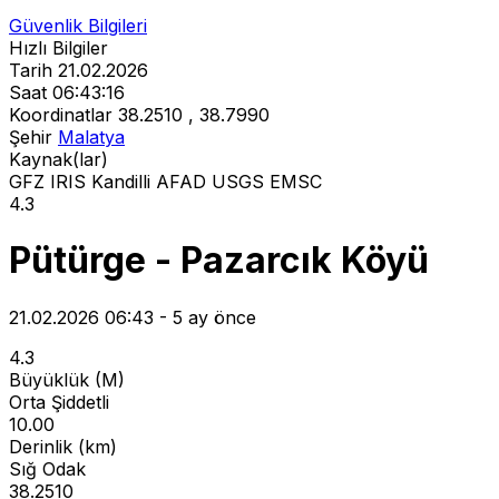
Güvenlik Bilgileri
Hızlı Bilgiler
Tarih
21.02.2026
Saat
06:43:16
Koordinatlar
38.2510 , 38.7990
Şehir
Malatya
Kaynak(lar)
GFZ
IRIS
Kandilli
AFAD
USGS
EMSC
4.3
Pütürge - Pazarcık Köyü
21.02.2026 06:43 - 5 ay önce
4.3
Büyüklük (M)
Orta Şiddetli
10.00
Derinlik (km)
Sığ Odak
38.2510