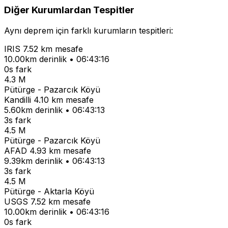
Diğer Kurumlardan Tespitler
Aynı deprem için farklı kurumların tespitleri:
IRIS
7.52 km mesafe
10.00km derinlik • 06:43:16
0s fark
4.3 M
Pütürge - Pazarcık Köyü
Kandilli
4.10 km mesafe
5.60km derinlik • 06:43:13
3s fark
4.5 M
Pütürge - Pazarcık Köyü
AFAD
4.93 km mesafe
9.39km derinlik • 06:43:13
3s fark
4.5 M
Pütürge - Aktarla Köyü
USGS
7.52 km mesafe
10.00km derinlik • 06:43:16
0s fark