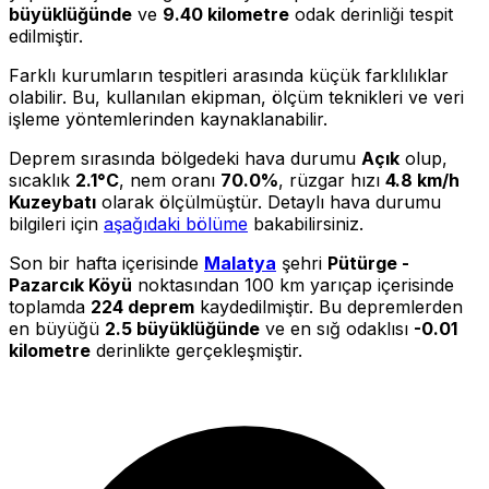
büyüklüğünde
ve
9.40 kilometre
odak derinliği tespit
edilmiştir.
Farklı kurumların tespitleri arasında küçük farklılıklar
olabilir. Bu, kullanılan ekipman, ölçüm teknikleri ve veri
işleme yöntemlerinden kaynaklanabilir.
Deprem sırasında bölgedeki hava durumu
Açık
olup,
sıcaklık
2.1°C
, nem oranı
70.0%
, rüzgar hızı
4.8 km/h
Kuzeybatı
olarak ölçülmüştür. Detaylı hava durumu
bilgileri için
aşağıdaki bölüme
bakabilirsiniz.
Son bir hafta içerisinde
Malatya
şehri
Pütürge -
Pazarcık Köyü
noktasından 100 km yarıçap içerisinde
toplamda
224 deprem
kaydedilmiştir. Bu depremlerden
en büyüğü
2.5 büyüklüğünde
ve en sığ odaklısı
-0.01
kilometre
derinlikte gerçekleşmiştir.