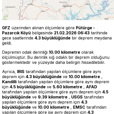
GFZ
üzerinden alınan ölçümlere göre
Pütürge -
Pazarcık Köyü
bölgesinde
21.02.2026 06:43
tarihinde
gece saatlerinde
4.3 büyüklüğünde
bir deprem meydana
geldi.
Depremin odak derinliği
10.00 kilometre
olarak
ölçülmüştür. Bu derinlik sığ odaklı bir deprem olduğunu
göstermektedir ve yüzeyde daha belirgin hissedilebilir.
Ayrıca,
IRIS
tarafından yapılan ölçümlere göre aynı
deprem için
4.3 büyüklüğünde
ve
10.00 kilometre
,
Kandilli
tarafından yapılan ölçümlere göre aynı deprem
için
4.5 büyüklüğünde
ve
5.60 kilometre
,
AFAD
tarafından yapılan ölçümlere göre aynı deprem için
4.5
büyüklüğünde
ve
9.39 kilometre
,
USGS
tarafından
yapılan ölçümlere göre aynı deprem için
4.3
büyüklüğünde
ve
10.00 kilometre
,
EMSC
tarafından
yapılan ölçümlere göre ise aynı deprem için
4.3