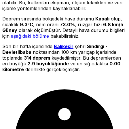
olabilir. Bu, kullanılan ekipman, ölçüm teknikleri ve veri
işleme yöntemlerinden kaynaklanabilir.
Deprem sırasında bölgedeki hava durumu
Kapalı
olup,
sıcaklık
9.3°C
, nem oranı
73.0%
, rüzgar hızı
6.8 km/h
Güney
olarak ölçülmüştür. Detaylı hava durumu bilgileri
için
aşağıdaki bölüme
bakabilirsiniz.
Son bir hafta içerisinde
Balıkesir
şehri
Sındırgı -
Devletlibaba
noktasından 100 km yarıçap içerisinde
toplamda
314 deprem
kaydedilmiştir. Bu depremlerden
en büyüğü
2.9 büyüklüğünde
ve en sığ odaklısı
0.00
kilometre
derinlikte gerçekleşmiştir.