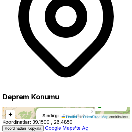
Büyüklük
5.0+ Güçlü
Deprem Konumu
4.0-4.9 Orta
0.0-3.9 Hafif
×
Harita yükleniyor...
+
Sındırgı - Devletlibaba
Leaflet
|
©
OpenStreetMap
contributors
Koordinatlar:
39.1590 , 28.4850
−
Büyüklük:
4.3M
Google Maps'te Aç
Koordinatları Kopyala
Derinlik:
10.00km