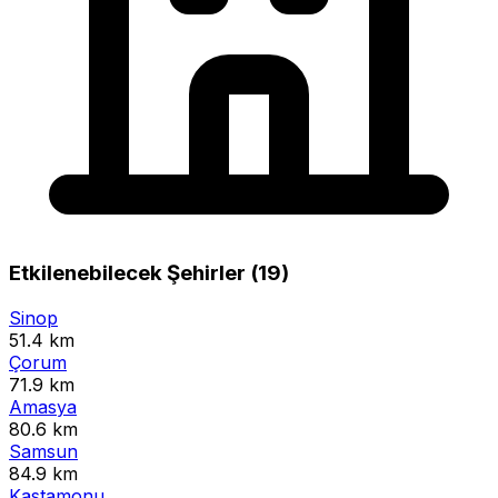
Etkilenebilecek Şehirler (19)
Sinop
51.4 km
Çorum
71.9 km
Amasya
80.6 km
Samsun
84.9 km
Kastamonu