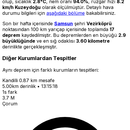
olup, sıcaklık
2.8°C
, nem oranı
94.0%
, rüzgar hızı
8.2
km/h Kuzeydoğu
olarak ölçülmüştür. Detaylı hava
durumu bilgileri için
aşağıdaki bölüme
bakabilirsiniz.
Son bir hafta içerisinde
Samsun
şehri
Vezirköprü
noktasından 100 km yarıçap içerisinde toplamda
17
deprem
kaydedilmiştir. Bu depremlerden en büyüğü
2.9
büyüklüğünde
ve en sığ odaklısı
3.60 kilometre
derinlikte gerçekleşmiştir.
Diğer Kurumlardan Tespitler
Aynı deprem için farklı kurumların tespitleri:
Kandilli
0.87 km mesafe
5.00km derinlik • 13:15:18
1s fark
3.7 M
Çorum