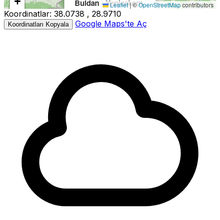
+
Buldan - Yenicekent
Leaflet
|
©
OpenStreetMap
contributors
Koordinatlar:
38.0738 , 28.9710
−
Büyüklük:
3.4M
Google Maps'te Aç
Koordinatları Kopyala
Derinlik:
3.40km
Tarih:
09.03.2026 09:25
Kaynak:
Kandilli
3.4
3.1