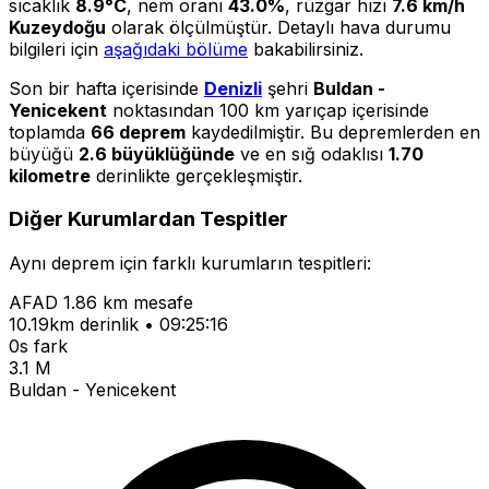
sıcaklık
8.9°C
, nem oranı
43.0%
, rüzgar hızı
7.6 km/h
Kuzeydoğu
olarak ölçülmüştür. Detaylı hava durumu
bilgileri için
aşağıdaki bölüme
bakabilirsiniz.
Son bir hafta içerisinde
Denizli
şehri
Buldan -
Yenicekent
noktasından 100 km yarıçap içerisinde
toplamda
66 deprem
kaydedilmiştir. Bu depremlerden en
büyüğü
2.6 büyüklüğünde
ve en sığ odaklısı
1.70
kilometre
derinlikte gerçekleşmiştir.
Diğer Kurumlardan Tespitler
Aynı deprem için farklı kurumların tespitleri:
AFAD
1.86 km mesafe
10.19km derinlik • 09:25:16
0s fark
3.1 M
Buldan - Yenicekent