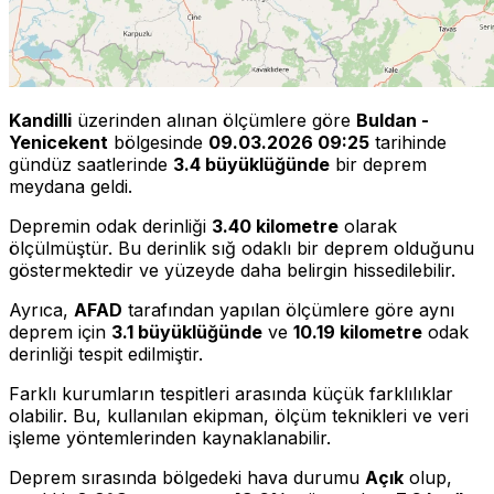
Kandilli
üzerinden alınan ölçümlere göre
Buldan -
Yenicekent
bölgesinde
09.03.2026 09:25
tarihinde
gündüz saatlerinde
3.4 büyüklüğünde
bir deprem
meydana geldi.
Depremin odak derinliği
3.40 kilometre
olarak
ölçülmüştür. Bu derinlik sığ odaklı bir deprem olduğunu
göstermektedir ve yüzeyde daha belirgin hissedilebilir.
Ayrıca,
AFAD
tarafından yapılan ölçümlere göre aynı
deprem için
3.1 büyüklüğünde
ve
10.19 kilometre
odak
derinliği tespit edilmiştir.
Farklı kurumların tespitleri arasında küçük farklılıklar
olabilir. Bu, kullanılan ekipman, ölçüm teknikleri ve veri
işleme yöntemlerinden kaynaklanabilir.
Deprem sırasında bölgedeki hava durumu
Açık
olup,