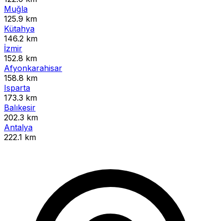
Muğla
125.9 km
Kütahya
146.2 km
İzmir
152.8 km
Afyonkarahisar
158.8 km
Isparta
173.3 km
Balıkesir
202.3 km
Antalya
222.1 km