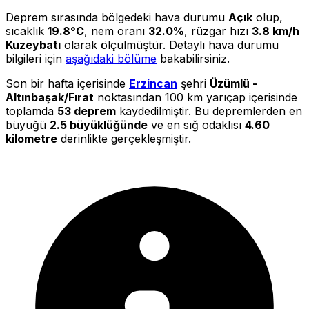
Deprem sırasında bölgedeki hava durumu
Açık
olup,
sıcaklık
19.8°C
, nem oranı
32.0%
, rüzgar hızı
3.8 km/h
Kuzeybatı
olarak ölçülmüştür. Detaylı hava durumu
bilgileri için
aşağıdaki bölüme
bakabilirsiniz.
Son bir hafta içerisinde
Erzincan
şehri
Üzümlü -
Altınbaşak/Fırat
noktasından 100 km yarıçap içerisinde
toplamda
53 deprem
kaydedilmiştir. Bu depremlerden en
büyüğü
2.5 büyüklüğünde
ve en sığ odaklısı
4.60
kilometre
derinlikte gerçekleşmiştir.