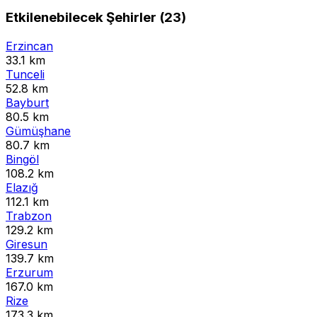
Etkilenebilecek Şehirler (23)
Erzincan
33.1 km
Tunceli
52.8 km
Bayburt
80.5 km
Gümüşhane
80.7 km
Bingöl
108.2 km
Elazığ
112.1 km
Trabzon
129.2 km
Giresun
139.7 km
Erzurum
167.0 km
Rize
173.3 km