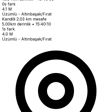
0s fark
4.1 M
Üzümlü - Altınbaşak/Fırat
Kandilli
2.03 km mesafe
5.00km derinlik • 15:40:10
1s fark
4.0 M
Üzümlü - Altınbaşak/Fırat