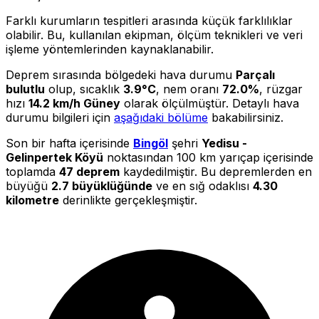
Farklı kurumların tespitleri arasında küçük farklılıklar
olabilir. Bu, kullanılan ekipman, ölçüm teknikleri ve veri
işleme yöntemlerinden kaynaklanabilir.
Deprem sırasında bölgedeki hava durumu
Parçalı
bulutlu
olup, sıcaklık
3.9°C
, nem oranı
72.0%
, rüzgar
hızı
14.2 km/h Güney
olarak ölçülmüştür. Detaylı hava
durumu bilgileri için
aşağıdaki bölüme
bakabilirsiniz.
Son bir hafta içerisinde
Bingöl
şehri
Yedisu -
Gelinpertek Köyü
noktasından 100 km yarıçap içerisinde
toplamda
47 deprem
kaydedilmiştir. Bu depremlerden en
büyüğü
2.7 büyüklüğünde
ve en sığ odaklısı
4.30
kilometre
derinlikte gerçekleşmiştir.