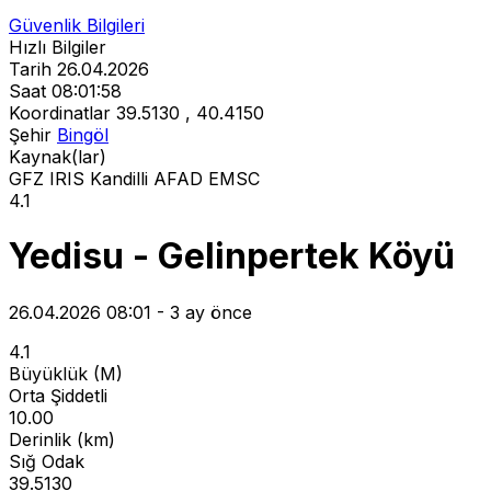
Güvenlik Bilgileri
Hızlı Bilgiler
Tarih
26.04.2026
Saat
08:01:58
Koordinatlar
39.5130 , 40.4150
Şehir
Bingöl
Kaynak(lar)
GFZ
IRIS
Kandilli
AFAD
EMSC
4.1
Yedisu - Gelinpertek Köyü
26.04.2026 08:01 - 3 ay önce
4.1
Büyüklük (M)
Orta Şiddetli
10.00
Derinlik (km)
Sığ Odak
39.5130