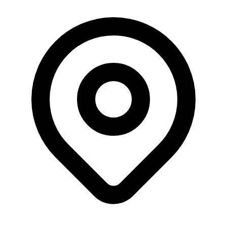
Büyüklük