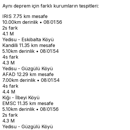
Aynı deprem için farklı kurumların tespitleri:
IRIS
7.75 km mesafe
10.00km derinlik • 08:01:56
2s fark
4.1 M
Yedisu - Eskibalta Köyü
Kandilli
11.35 km mesafe
5.10km derinlik • 08:01:54
4s fark
4.3 M
Yedisu - Güzgülü Köyü
AFAD
12.29 km mesafe
7.00km derinlik • 08:01:54
4s fark
4.4 M
Kiğı - İlbeyi Köyü
EMSC
11.35 km mesafe
5.10km derinlik • 08:01:56
2s fark
4.3 M
Yedisu - Güzgülü Köyü