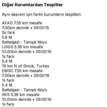
Diğer Kurumlardan Tespitler
Aynı deprem için farklı kurumların tespitleri:
AFAD
7.55 km mesafe
7.00km derinlik • 09:00:15
0s fark
5.6 M
Battalgazi - Tanışık Köyü
USGS
5.36 km mesafe
10.00km derinlik • 09:00:16
1s fark
5.4 M
19 km N of Sincik, Turkey
EMSC
7.55 km mesafe
7.00km derinlik • 09:00:16
1s fark
5.4 M
Battalgazi - Tanışık Köyü
IRIS
5.36 km mesafe
10.00km derinlik • 09:00:16
1s fark