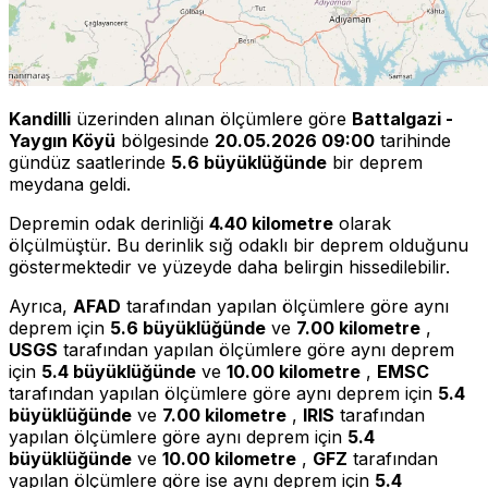
Kandilli
üzerinden alınan ölçümlere göre
Battalgazi -
Yaygın Köyü
bölgesinde
20.05.2026 09:00
tarihinde
gündüz saatlerinde
5.6 büyüklüğünde
bir deprem
meydana geldi.
Depremin odak derinliği
4.40 kilometre
olarak
ölçülmüştür. Bu derinlik sığ odaklı bir deprem olduğunu
göstermektedir ve yüzeyde daha belirgin hissedilebilir.
Ayrıca,
AFAD
tarafından yapılan ölçümlere göre aynı
deprem için
5.6 büyüklüğünde
ve
7.00 kilometre
,
USGS
tarafından yapılan ölçümlere göre aynı deprem
için
5.4 büyüklüğünde
ve
10.00 kilometre
,
EMSC
tarafından yapılan ölçümlere göre aynı deprem için
5.4
büyüklüğünde
ve
7.00 kilometre
,
IRIS
tarafından
yapılan ölçümlere göre aynı deprem için
5.4
büyüklüğünde
ve
10.00 kilometre
,
GFZ
tarafından
yapılan ölçümlere göre ise aynı deprem için
5.4