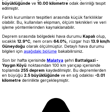
büyüklüğünde
ve
10.00 kilometre
odak derinliği tespit
edilmiştir.
Farklı kurumların tespitleri arasında küçük farklılıklar
olabilir. Bu, kullanılan ekipman, ölçüm teknikleri ve veri
işleme yöntemlerinden kaynaklanabilir.
Deprem sırasında bölgedeki hava durumu
Kapalı
olup,
sıcaklık
12.9°C
, nem oranı
64.0%
, rüzgar hızı
13.9 km/h
Güneydoğu
olarak ölçülmüştür. Detaylı hava durumu
bilgileri için
aşağıdaki bölüme
bakabilirsiniz.
Son bir hafta içerisinde
Malatya
şehri
Battalgazi -
Yaygın Köyü
noktasından 100 km yarıçap içerisinde
toplamda
255 deprem
kaydedilmiştir. Bu depremlerden
en büyüğü
2.5 büyüklüğünde
ve en sığ odaklısı
-0.01
kilometre
derinlikte gerçekleşmiştir.