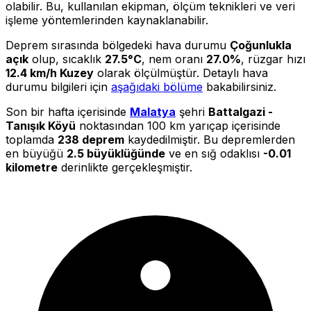
olabilir. Bu, kullanılan ekipman, ölçüm teknikleri ve veri
işleme yöntemlerinden kaynaklanabilir.
Deprem sırasında bölgedeki hava durumu
Çoğunlukla
açık
olup, sıcaklık
27.5°C
, nem oranı
27.0%
, rüzgar hızı
12.4 km/h Kuzey
olarak ölçülmüştür. Detaylı hava
durumu bilgileri için
aşağıdaki bölüme
bakabilirsiniz.
Son bir hafta içerisinde
Malatya
şehri
Battalgazi -
Tanışık Köyü
noktasından 100 km yarıçap içerisinde
toplamda
238 deprem
kaydedilmiştir. Bu depremlerden
en büyüğü
2.5 büyüklüğünde
ve en sığ odaklısı
-0.01
kilometre
derinlikte gerçekleşmiştir.