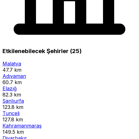
Etkilenebilecek Şehirler (25)
Malatya
47.7 km
Adıyaman
60.7 km
Elazığ
82.3 km
Şanlıurfa
123.8 km
Tunceli
127.8 km
Kahramanmaraş
149.5 km
Diyarbakır