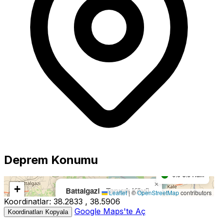
Büyüklük
5.0+ Güçlü
Deprem Konumu
4.0-4.9 Orta
0.0-3.9 Hafif
×
Harita yükleniyor...
+
Battalgazi - Tanışık Köyü
Leaflet
|
©
OpenStreetMap
contributors
Koordinatlar:
38.2833 , 38.5906
−
Büyüklük:
4.0M
Google Maps'te Aç
Koordinatları Kopyala
Derinlik:
9.10km