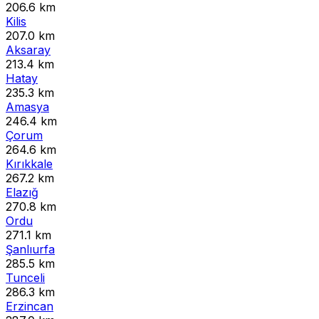
206.6 km
Kilis
207.0 km
Aksaray
213.4 km
Hatay
235.3 km
Amasya
246.4 km
Çorum
264.6 km
Kırıkkale
267.2 km
Elazığ
270.8 km
Ordu
271.1 km
Şanlıurfa
285.5 km
Tunceli
286.3 km
Erzincan