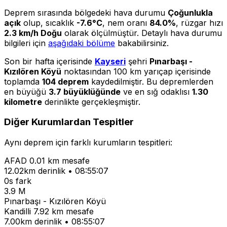
Deprem sırasında bölgedeki hava durumu
Çoğunlukla
açık
olup, sıcaklık
-7.6°C
, nem oranı
84.0%
, rüzgar hızı
2.3 km/h Doğu
olarak ölçülmüştür. Detaylı hava durumu
bilgileri için
aşağıdaki bölüme
bakabilirsiniz.
Son bir hafta içerisinde
Kayseri
şehri
Pınarbaşı -
Kızılören Köyü
noktasından 100 km yarıçap içerisinde
toplamda
104 deprem
kaydedilmiştir. Bu depremlerden
en büyüğü
3.7 büyüklüğünde
ve en sığ odaklısı
1.30
kilometre
derinlikte gerçekleşmiştir.
Diğer Kurumlardan Tespitler
Aynı deprem için farklı kurumların tespitleri:
AFAD
0.01 km mesafe
12.02km derinlik • 08:55:07
0s fark
3.9 M
Pınarbaşı - Kızılören Köyü
Kandilli
7.92 km mesafe
7.00km derinlik • 08:55:07