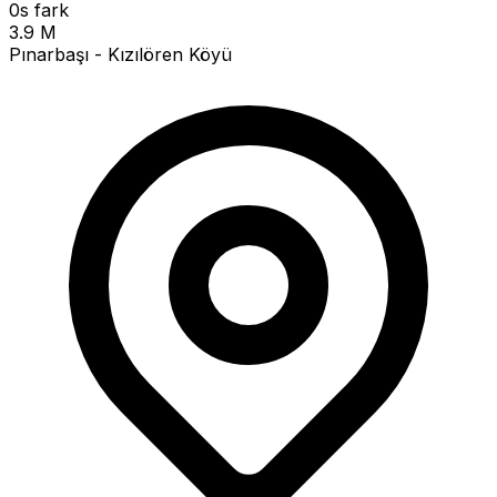
0s fark
3.9 M
Pınarbaşı - Kızılören Köyü