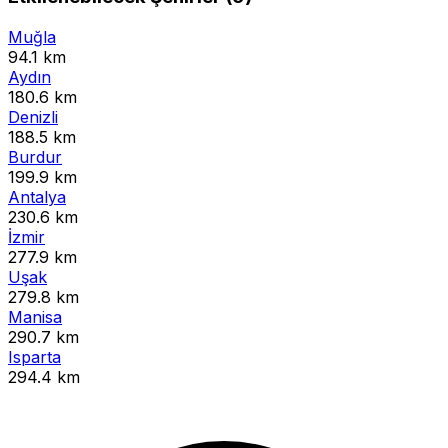
Muğla
94.1 km
Aydın
180.6 km
Denizli
188.5 km
Burdur
199.9 km
Antalya
230.6 km
İzmir
277.9 km
Uşak
279.8 km
Manisa
290.7 km
Isparta
294.4 km