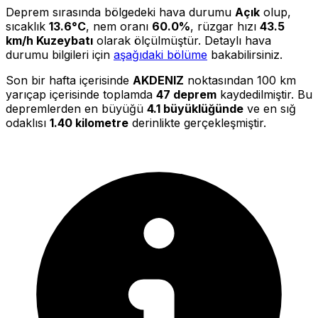
Deprem sırasında bölgedeki hava durumu
Açık
olup,
sıcaklık
13.6°C
, nem oranı
60.0%
, rüzgar hızı
43.5
km/h Kuzeybatı
olarak ölçülmüştür. Detaylı hava
durumu bilgileri için
aşağıdaki bölüme
bakabilirsiniz.
Son bir hafta içerisinde
AKDENIZ
noktasından 100 km
yarıçap içerisinde toplamda
47 deprem
kaydedilmiştir. Bu
depremlerden en büyüğü
4.1 büyüklüğünde
ve en sığ
odaklısı
1.40 kilometre
derinlikte gerçekleşmiştir.