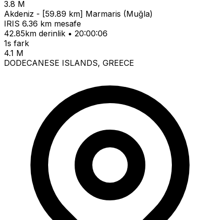
3.8 M
Akdeniz - [59.89 km] Marmaris (Muğla)
IRIS
6.36 km mesafe
42.85km derinlik • 20:00:06
1s fark
4.1 M
DODECANESE ISLANDS, GREECE